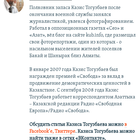
Полковник запаса Казис Тогузбаев после
окончания военной службы занялся
журналистикой, увлекся фотографированием.
Работал в оппозиционных газетах «Сөз» и
«Азат», вёл блог на сайте kub.info, где размещал
свои фоторепортажи, один из которых - о
насильном выселении жителей поселков
Бакай и Шанырак близ Алматы.
В январе 2007 года Казис Тогузбаев был
награжден премией «Свобода» за вклад в
продвижение демократических ценностей в
Казахстане. С сентября 2008 года Казис
Тогузбаев работает корреспондентом Азаттыка
– Казахской редакции Радио «Свободная
Европа»/Радио «Свобода».
Обсудить статьи Казиса Тогузбаева можно
в
Facebook’е,
Твиттере
.
Казиса Тогузбаева можно
найти также в сетях
«ВКонтакте»,