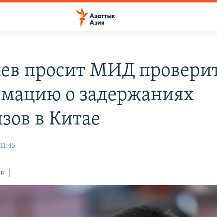
ев просит МИД провери
мацию о задержаниях
зов в Китае
11:45
ся