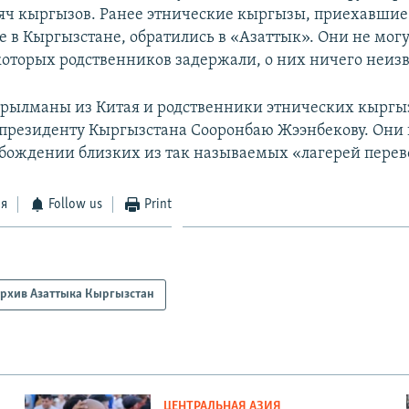
сяч кыргызов. Ранее этнические кыргызы, приехавшие 
в Кыргызстане, обратились в «Азаттык». Они не могут
оторых родственников задержали, о них ничего неизв
йрылманы из Китая и родственники этнических кыргыз
 президенту Кыргызстана Сооронбаю Жээнбекову. Они 
обождении близких из так называемых «лагерей перев
ся
Follow us
Print
рхив Азаттыка Кыргызстан
ЦЕНТРАЛЬНАЯ АЗИЯ