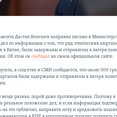
амента Дастан Бекешев направил письмо в Министерс
дел по информации о том, что ряд этнических кыргыз
в Китае, были задержаны и отправлены в лагеря пол
ия. Об этом он
сообщил
на своем официальном сайте.
утата, в соцсетях и СМИ сообщается, что около 300 гр
ыргызов были задержаны и отправлены в лагеря поли
ия.
везде разная, порой даже противоречивая. Поэтому я
 реальное положение дел, и если информация подтвер
ь на это публично, направить ноту и предложить наш
оживающим в КНР, в упрощенном порядке получить г