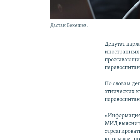
Дастан Бекешев.
Депутат парл
иностранных 
проживающих 
перевоспитан
По словам деп
этнических к
перевоспитан
«Информация 
МИД выяснить
отреагироват
кыргызам, пр