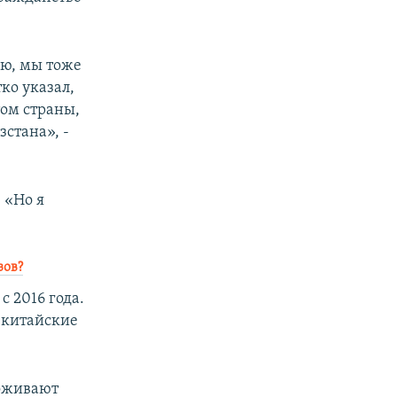
аю, мы тоже
тко указал,
том страны,
стана», -
 «Но я
зов?
 2016 года.
 китайские
оживают