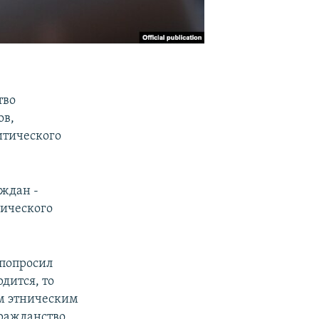
тво
ов,
итического
аждан -
тического
 попросил
дится, то
им этническим
ражданство