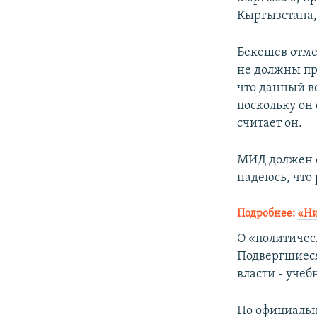
Кыргызстана, 
Бекешев отме
не должны про
что данный в
поскольку он
считает он.
МИД должен о
надеюсь, что 
Подробнее:
«Ни
О «политичес
Подвергшиеся
власти - уче
По официаль