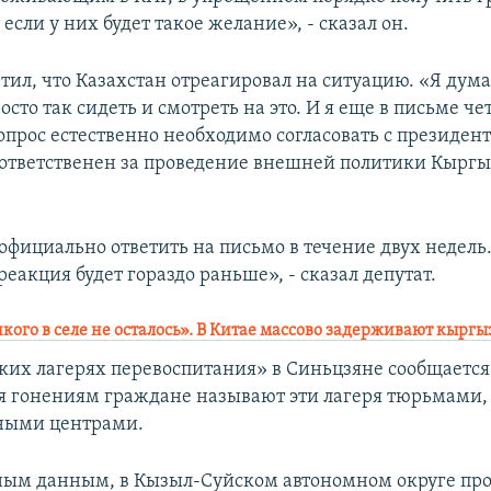
если у них будет такое желание», - сказал он.
тил, что Казахстан отреагировал на ситуацию. «Я дум
сто так сидеть и смотреть на это. И я еще в письме че
опрос естественно необходимо согласовать с президен
 ответственен за проведение внешней политики Кыргыз
фициально ответить на письмо в течение двух недель.
реакция будет гораздо раньше», - сказал депутат.
кого в селе не осталось». В Китае массово задерживают кыргы
ких лагерях перевоспитания» в Синьцзяне сообщается с
 гонениям граждане называют эти лагеря тюрьмами,
бными центрами.
ным данным, в Кызыл-Суйском автономном округе пр