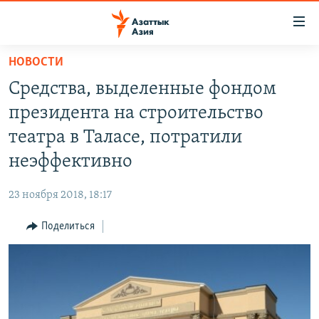
Доступность
ссылок
Вернуться
НОВОСТИ
к
ЦЕНТРАЛЬНАЯ АЗИЯ
Средства, выделенные фондом
основному
НОВОСТИ
КАЗАХСТАН
содержанию
президента на строительство
ВОЙНА В УКРАИНЕ
Вернутся
КЫРГЫЗСТАН
театра в Таласе, потратили
к
НА ДРУГИХ ЯЗЫКАХ
УЗБЕКИСТАН
неэффективно
главной
ТАДЖИКИСТАН
ҚАЗАҚША
навигации
ПОДПИШИТЕСЬ НА НАС В СОЦСЕТЯХ
23 ноября 2018, 18:17
Вернутся
КЫРГЫЗЧА
к
Поделиться
ЎЗБЕКЧА
поиску
ТОҶИКӢ
Все сайты РСЕ/РС
TÜRKMENÇE