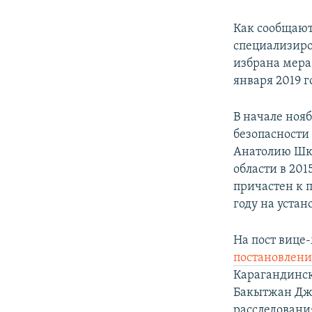
Как сообщают
специализир
избрана мера 
января 2019 г
В начале ноя
безопасности 
Анатолию Шка
области в 20
причастен к 
году на устан
На пост вице
постановлени
Карагандинск
Бакытжан Джа
расследовани