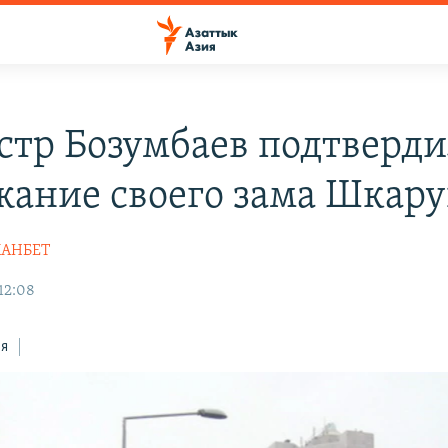
тр Бозумбаев подтверди
жание своего зама Шкар
ХАНБЕТ
12:08
ся