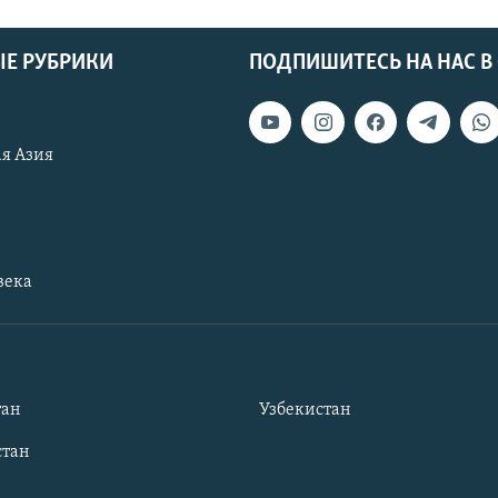
Е РУБРИКИ
ПОДПИШИТЕСЬ НА НАС В
я Азия
века
тан
Узбекистан
тан