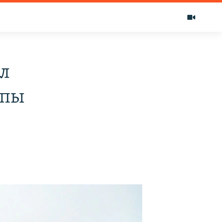
л
упы