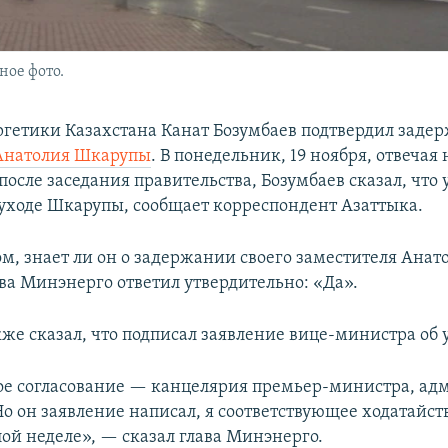
ное фото.
гетики Казахстана Канат Бозумбаев подтвердил заде
 Анатолия Шкарупы
. В понедельник, 19 ноября, отвечая
осле заседания правительства, Бозумбаев сказал, что
 уходе Шкарупы, сообщает корреспондент Азаттыка.
ом, знает ли он о задержании своего заместителя Анат
ва Минэнерго ответил утвердительно: «Да».
кже сказал, что подписал заявление вице-министра об
ое согласование — канцелярия премьер-министра, ад
Но он заявление написал, я соответствующее ходатайст
ой неделе», — сказал глава Минэнерго.