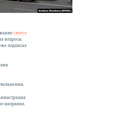
ржание
своего
 на вопросы
 уже подписал
олия
 увольнении.
министрация
во направил.