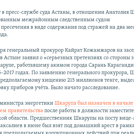
 в пресс-службе суда Астаны, в отношении Анатолия
ованным межрайонным следственным судом
пресечения в виде содержания под стражей на два мес
ода.
бря генеральный прокурор Кайрат Кожамжаров на зас
в Астане заявил о «серьезных претензиях со стороны 
рупе, работавшему акимом города Сарань Караганд
15–2017 годах. По заявлению генерального прокурора, 
предполагаемому хищению 215 миллионов тенге, выде
овку приборов учёта. Было начато расследование.
-министра энергетики
Шкарупа был назначен в начале
ем правительства
после работы в должности заместит
ой области. Предшественник Шкарупы на посту вице
ксалиев в июне был взят под домашний арест в рамк
я предполагаемых коррупционных действий при реал