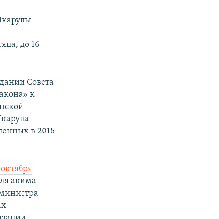
 Шкарупы
яца, до 16
едании Совета
закона» к
инской
Шкарупа
ленных в 2015
 октября
еля акима
-министра
ах
изации