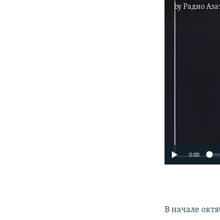
by
Радио Аза
0:00
В начале окт