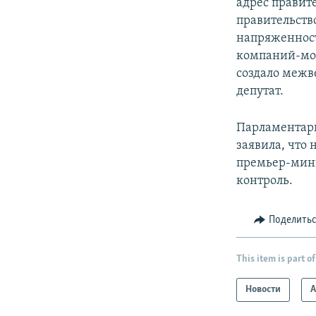
адрес правите
правительств
напряженност
компаний-мош
создало межв
депутат.
Парламентари
заявила, что
премьер-мини
контроль.
Поделить
This item is part of
Новости
А