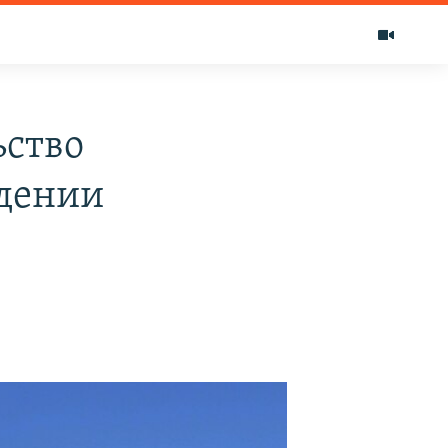
ьство
ждении