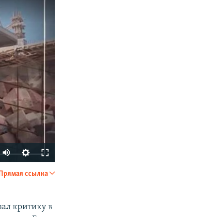
Прямая ссылка
SHARE
зал критику в