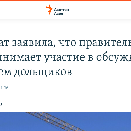
ат заявила, что правител
инимает участие в обсу
ем дольщиков
11:36
ся