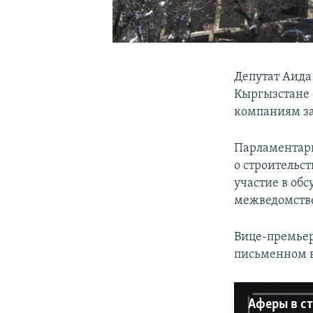
Депутат Аида
Кыргызстане 
компаниям за 
Парламентари
о строительс
участие в об
межведомстве
Вице-премьер
письменном 
Аферы в с