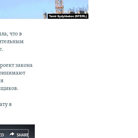
ла, что в
оительным
е.
роект закона
 принимают
ся
ьщиков.
ату в
ED
SHARE