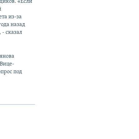
ьщиков. «Если
й
та из-за
ода назад
- сказал
px
width
лянова
 Вице-
опрос под