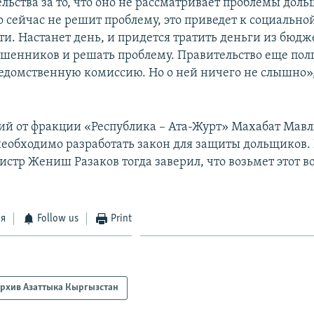
льства за то, что оно не рассматривает проблемы дол
о сейчас не решит проблему, это приведет к социально
и. Настанет день, и придется тратить деньги из бюдже
енников и решать проблему. Правительство еще полг
едомственную комиссию. Но о ней ничего не слышно», 
й от фракции «Республика – Ата-Журт» Махабат Мав
 необходимо разработать закон для защиты дольщиков.
стр Жениш Разаков тогда заверил, что возьмет этот в
ся
Follow us
Print
рхив Азаттыка Кыргызстан