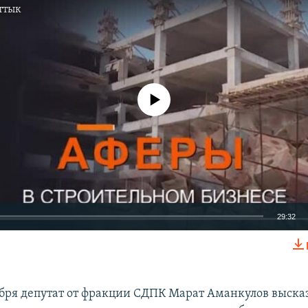
ттык
No media source currently available
29:32
EMBED
ября депутат от фракции СДПК Марат Аманкулов выска