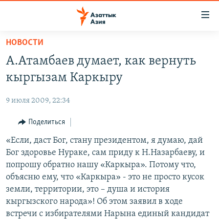
Доступность
ссылок
Вернуться
НОВОСТИ
к
ЦЕНТРАЛЬНАЯ АЗИЯ
А.Атамбаев думает, как вернуть
основному
НОВОСТИ
КАЗАХСТАН
содержанию
кыргызам Каркыру
ВОЙНА В УКРАИНЕ
Вернутся
КЫРГЫЗСТАН
к
9 июля 2009, 22:34
НА ДРУГИХ ЯЗЫКАХ
УЗБЕКИСТАН
главной
Поделиться
ТАДЖИКИСТАН
ҚАЗАҚША
навигации
ПОДПИШИТЕСЬ НА НАС В СОЦСЕТЯХ
Вернутся
«Если, даст Бог, стану президентом, я думаю, дай
КЫРГЫЗЧА
к
Бог здоровье Нураке, сам приду к Н.Назарбаеву, и
ЎЗБЕКЧА
поиску
попрошу обратно нашу «Каркыра». Потому что,
ТОҶИКӢ
Все сайты РСЕ/РС
объясню ему, что «Каркыра» - это не просто кусок
земли, территории, это – душа и история
TÜRKMENÇE
кыргызского народа»! Об этом заявил в ходе
встречи с избирателями Нарына единый кандидат