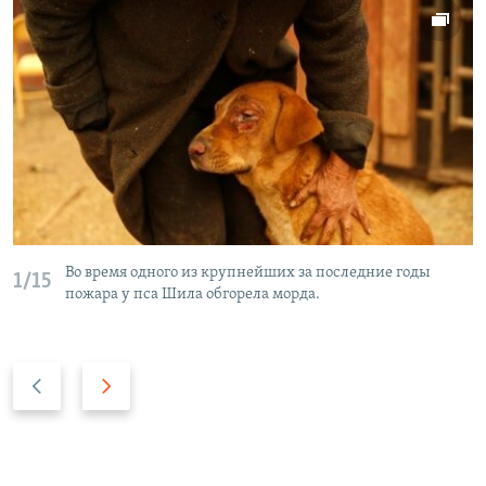
Во время одного из крупнейших за последние годы
1/15
пожара у пса Шила обгорела морда.
P
N
r
e
e
x
v
t
i
s