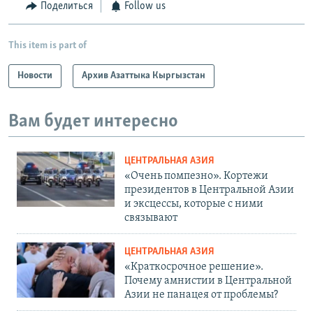
Поделиться
Follow us
o
l
u
i
This item is part of
s
d
s
e
Новости
Архив Азаттыка Кыргызстан
l
i
Вам будет интересно
d
e
ЦЕНТРАЛЬНАЯ АЗИЯ
«Очень помпезно». Кортежи
президентов в Центральной Азии
и эксцессы, которые с ними
связывают
ЦЕНТРАЛЬНАЯ АЗИЯ
«Краткосрочное решение».
Почему амнистии в Центральной
Азии не панацея от проблемы?