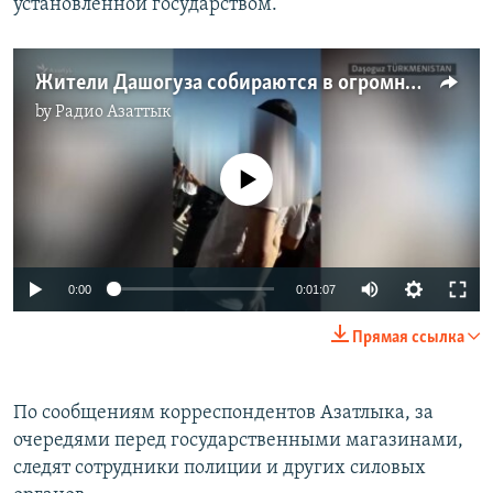
установленной государством.
Жители Дашогуза собираются в огромные очереди за хлебом
by
Радио Азаттык
No media source currently available
0:00
0:01:07
Прямая ссылка
По сообщениям корреспондентов Азатлыка, за
очередями перед государственными магазинами,
следят сотрудники полиции и других силовых