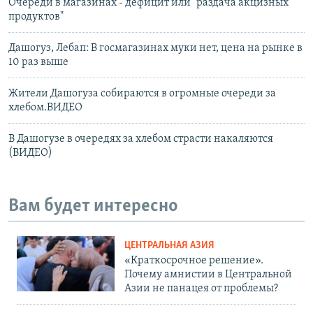
Очереди в магазинах - дефицит или "раздача акцизных
продуктов"
Дашогуз, Лебап: В госмагазинах муки нет, цена на рынке в
10 раз выше
Жители Дашогуза собираются в огромные очереди за
хлебом.ВИДЕО
В Дашогузе в очередях за хлебом страсти накаляются
(ВИДЕО)
Вам будет интересно
ЦЕНТРАЛЬНАЯ АЗИЯ
«Краткосрочное решение».
Почему амнистии в Центральной
Азии не панацея от проблемы?