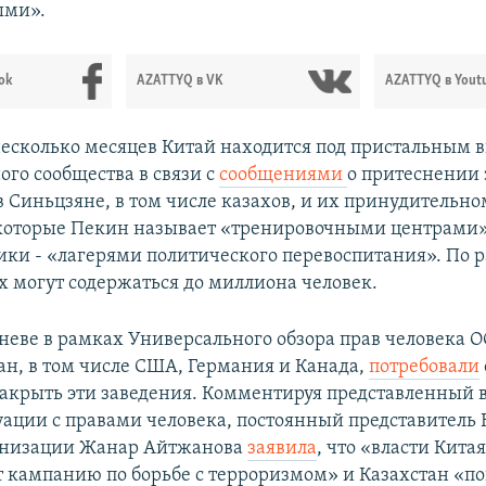
ыми».
ok
AZATTYQ в VK
AZATTYQ в Yout
несколько месяцев Китай находится под пристальным
го сообщества в связи с
сообщениями
о притеснении
 Синьцзяне, в том числе казахов, и их принудитель
 которые Пекин называет «тренировочными центрами»
ки - «лагерями политического перевоспитания». По
х могут содержаться до миллиона человек.
еневе в рамках Универсального обзора прав человека 
ан, в том числе США, Германия и Канада,
потребовали
акрыть эти заведения. Комментируя представленный 
уации с правами человека, постоянный представитель 
ганизации Жанар Айтжанова
заявила
, что «власти Кита
т кампанию по борьбе с терроризмом» и Казахстан «п