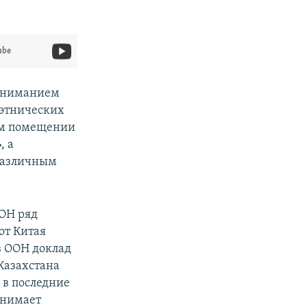
ube
 вниманием
 этнических
ном помещении
, а
 различным
ООН ряд
от Китая
в ООН доклад
Казахстана
я в последние
онимает