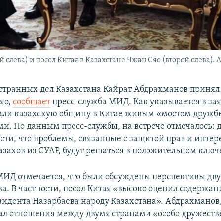
лева) и посол Китая в Казахстане Чжан Сяо (второй слева). Ас
транных дел Казахстана Кайрат Абдрахманов принял 
яо,
сообщает
пресс-служба МИД. Как указывается в за
али казахскую общину в Китае живым «мостом друж
ми. По данным пресс-службы, на встрече отмечалось:
сти, что проблемы, связанные с защитой прав и интер
азахов из СУАР, будут решаться в положительном ключ
МИД отмечается, что были обсуждены перспективы дв
ва. В частности, посол Китая «высоко оценил содержан
зидента Назарбаева народу Казахстана». Абдрахманов,
вал отношения между двумя странами «особо дружест