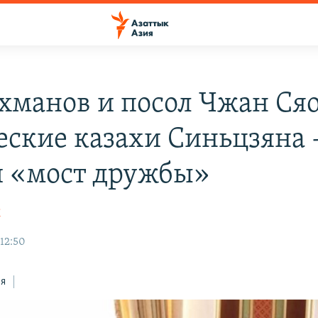
хманов и посол Чжан Сяо
еские казахи Синьцзяна 
 «мост дружбы»
К
 12:50
ся