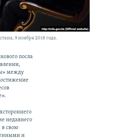
тана, 9 ноября 2018 года.
нового посла
явлении,
бы» между
 достижение
есов
е».
ухстороннего
ие недавнего
 в свою
венными и