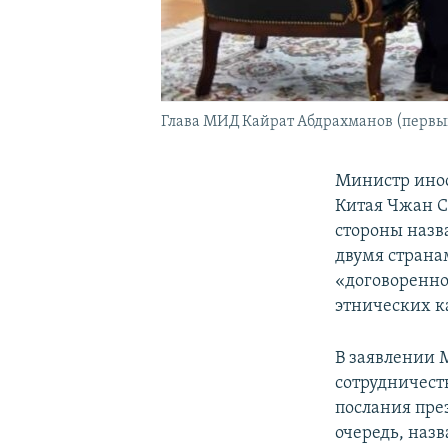
Глава МИД Кайрат Абдрахманов (первый с
Министр инос
Китая Чжан С
стороны назв
двумя страна
«договоренно
этнических к
В заявлении 
сотрудничест
послания пре
очередь, наз