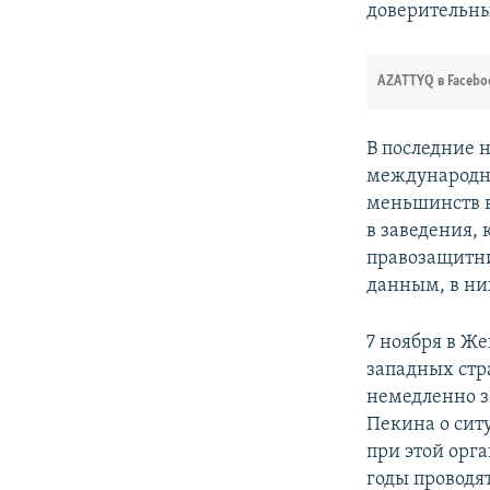
доверительн
AZATTYQ в Facebo
В последние 
международно
меньшинств в
в заведения,
правозащитни
данным, в ни
7 ноября в Ж
западных стр
немедленно з
Пекина о сит
при этой ор
годы проводя