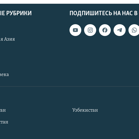
Е РУБРИКИ
ПОДПИШИТЕСЬ НА НАС В
я Азия
века
тан
Узбекистан
тан