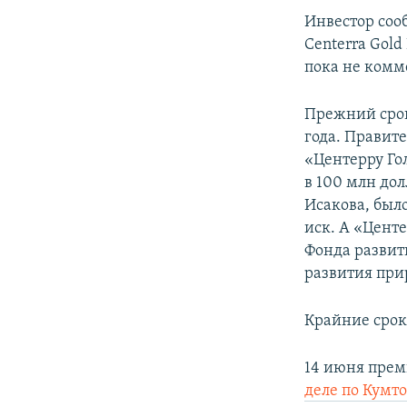
Инвестор соо
Centerra Gold
пока не комм
Прежний срок
года. Правите
«Центерру Го
в 100 млн дол
Исакова, был
иск. А «Центе
Фонда развит
развития при
Крайние срок
14 июня пре
деле по Кумт