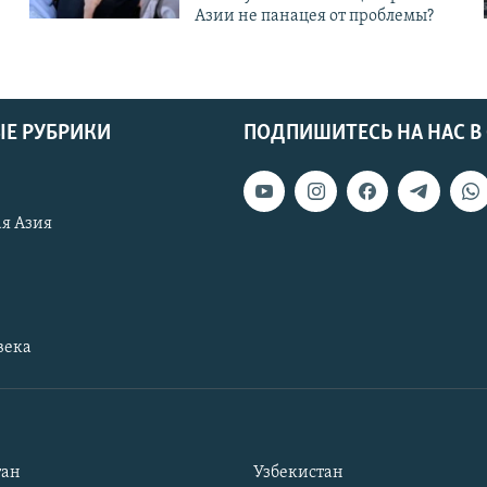
Азии не панацея от проблемы?
Е РУБРИКИ
ПОДПИШИТЕСЬ НА НАС В
я Азия
века
тан
Узбекистан