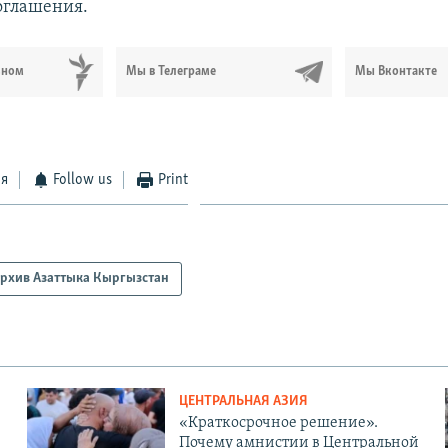
соглашения.
ьном
Мы в Телеграме
Мы Вконтакте
ся
Follow us
Print
рхив Азаттыка Кыргызстан
ЦЕНТРАЛЬНАЯ АЗИЯ
«Краткосрочное решение».
Почему амнистии в Центральной