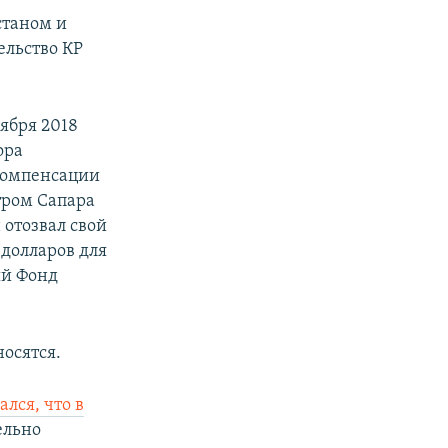
станом и
тельство КР
ября 2018
ора
 компенсации
стром Сапара
 отозвал свой
 долларов для
ый Фонд
осятся.
лся, что в
ельно