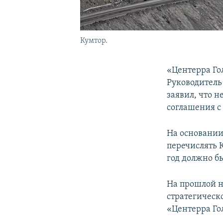
Кумтор.
«Центерра Го
Руководитель
заявил, что н
соглашения с
На основании
перечислять К
год должно б
На прошлой н
стратегическо
«Центерра Го