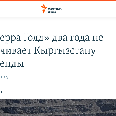
ерра Голд» два года не
чивает Кыргызстану
денды
08:32
ся