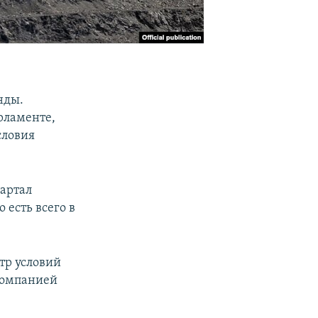
нды.
рламенте,
словия
вартал
 есть всего в
тр условий
 компанией