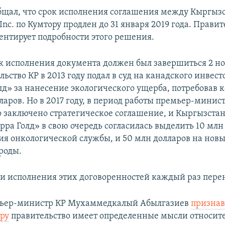
бщал, что срок исполнения соглашения между Кыргыз
 Inc. по Кумтору продлен до 31 января 2019 года. Прави
ентирует подробности этого решения.
 исполнения документа должен был завершиться 2 но
льство КР в 2013 году подал в суд на канадского инвест
лд» за нанесение экологического ущерба, потребовав
ларов. Но в 2017 году, в период работы премьер-мини
о заключено стратегическое соглашение, и Кыргызстан
рра Голд» в свою очередь согласилась выделить 10 млн
ия онкологической службы, и 50 млн долларов на нов
роды.
и исполнения этих договоренностей каждый раз перен
мьер-министр КР Мухаммедкалый Абылгазиев
признава
ору
правительство имеет определенные мысли относит