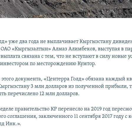
лд» уже два года не выплачивает Кыргызстану дивиде
 ОАО «Кыргызалтын» Алмаз Алимбеков, выступая в па
евыплата связана с тем, что не вступают в силу новые у
 инвестором по месторождению Кумтор.
 этого документа, «Центерра Голд» обязана каждый к
ыргызстану 3 млн долларов из полученной прибыли, то
ыть перечислено 12 млн долларов.
еделе правительство КР перенесло на 2019 год пересмо
го соглашения, заключенного 11 сентября 2017 году с
лд Инк.».