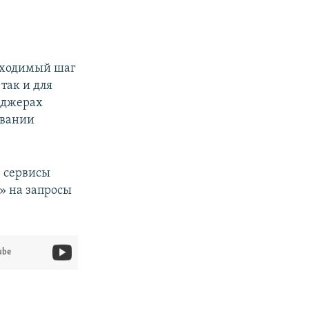
обходимый шаг
так и для
енджерах
овании
 сервисы
м» на запросы
ube