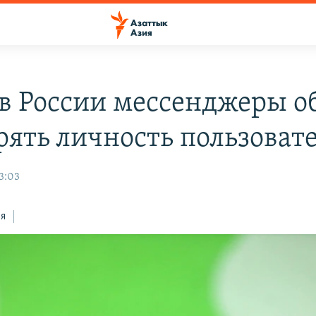
в России мессенджеры о
рять личность пользоват
3:03
ся