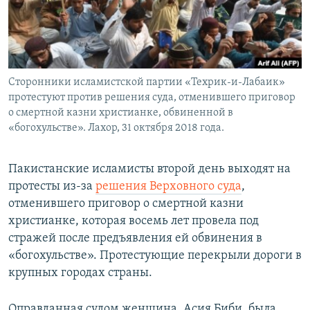
Сторонники исламистской партии «Техрик-и-Лабаик»
протестуют против решения суда, отменившего приговор
о смертной казни христианке, обвиненной в
«богохульстве». Лахор, 31 октября 2018 года.
Пакистанские исламисты второй день выходят на
протесты из-за
решения Верховного суда
,
отменившего приговор о смертной казни
христианке, которая восемь лет провела под
стражей после предъявления ей обвинения в
«богохульстве». Протестующие перекрыли дороги в
крупных городах страны.
Оправданная судом женщина, Асия Биби, была