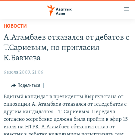
Доступность
ссылок
Вернуться
НОВОСТИ
к
ЦЕНТРАЛЬНАЯ АЗИЯ
А.Атамбаев отказался от дебатов с
основному
НОВОСТИ
КАЗАХСТАН
содержанию
Т.Сариевым, но пригласил
ВОЙНА В УКРАИНЕ
Вернутся
КЫРГЫЗСТАН
К.Бакиева
к
НА ДРУГИХ ЯЗЫКАХ
УЗБЕКИСТАН
главной
6 июля 2009, 21:06
ТАДЖИКИСТАН
ҚАЗАҚША
навигации
ПОДПИШИТЕСЬ НА НАС В СОЦСЕТЯХ
Вернутся
Поделиться
КЫРГЫЗЧА
к
Единый кандидат в президенты Кыргызстана от
ЎЗБЕКЧА
поиску
оппозиции А. Атамбаев отказался от теледебатов с
ТОҶИКӢ
Все сайты РСЕ/РС
другим кандидатом – Т. Сариевым. Передача
согласно жеребевке должна была пройти в эфир 15
TÜRKMENÇE
июля на НТРК. А.Атамбаев объяснил отказ от
участия в дебатах нежеланием подыгрывать тем,