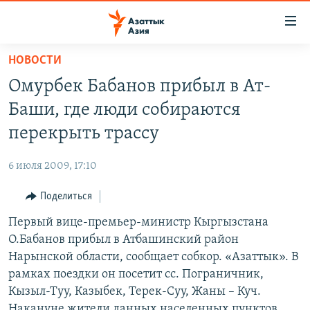
Доступность
ссылок
Вернуться
НОВОСТИ
к
ЦЕНТРАЛЬНАЯ АЗИЯ
Омурбек Бабанов прибыл в Ат-
основному
НОВОСТИ
КАЗАХСТАН
содержанию
Баши, где люди собираются
ВОЙНА В УКРАИНЕ
Вернутся
КЫРГЫЗСТАН
перекрыть трассу
к
НА ДРУГИХ ЯЗЫКАХ
УЗБЕКИСТАН
главной
6 июля 2009, 17:10
ТАДЖИКИСТАН
ҚАЗАҚША
навигации
ПОДПИШИТЕСЬ НА НАС В СОЦСЕТЯХ
Вернутся
Поделиться
КЫРГЫЗЧА
к
Первый вице-премьер-министр Кыргызстана
ЎЗБЕКЧА
поиску
О.Бабанов прибыл в Атбашинский район
ТОҶИКӢ
Все сайты РСЕ/РС
Нарынской области, сообщает собкор. «Азаттык». В
рамках поездки он посетит сс. Пограничник,
TÜRKMENÇE
Кызыл-Туу, Казыбек, Терек-Суу, Жаны – Куч.
Накануне жители данных населенных пунктов