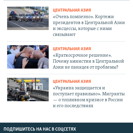
ЦЕНТРАЛЬНАЯ АЗИЯ
«Очень помпезно». Кортежи
президентов в Центральной Азии
и эксцессы, которые с ними
связывают
ЦЕНТРАЛЬНАЯ АЗИЯ
«Краткосрочное решение».
Почему амнистии в Центральной
Азии не панацея от проблемы?
ЦЕНТРАЛЬНАЯ АЗИЯ
«Украина защищается и
поступает правильно». Мигранты
— о топливном кризисе в России
и его последствиях
ПОДПИШИТЕСЬ НА НАС В СОЦСЕТЯХ