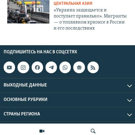
ЦЕНТРАЛЬНАЯ АЗИЯ
«Украина защищается и
поступает правильно». Мигранты
— о топливном кризисе в России
и его последствиях
ПОДПИШИТЕСЬ НА НАС В СОЦСЕТЯХ
ВЫХОДНЫЕ ДАННЫЕ
ОСНОВНЫЕ РУБРИКИ
СТРАНЫ РЕГИОНА
Азаттык Азия © 2026 RFE/RL, Inc. | Все права защищены.