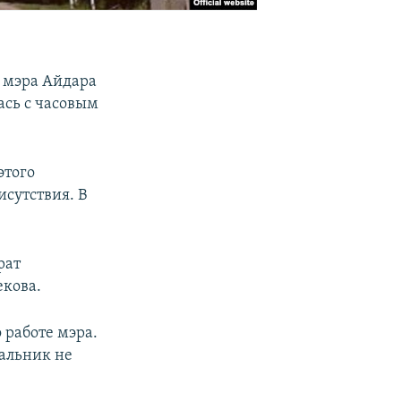
 мэра Айдара
лась с часовым
этого
исутствия. В
рат
екова.
 работе мэра.
чальник не