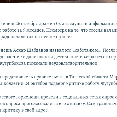
ркенеш 26 октября должен был заслушать информацию
 работе за 9 месяцев. Несмотря на то, что сессия нача
градоначальник на нее не пришел.
енеша Аскар Шабданов назвал это «саботажем». После 
дложение о даче оценки деятельности мэра без его пр
 Жузупбекова признали неудовлетворительной.
представитель правительства в Таласской области Ма
а коллегии 24 октября подверг критике работу Жузупб
асского горкенеша провели в социальных сетях опрос о
в опроса проголосовали за его отставку. Сам градона
 критику в свой адрес.