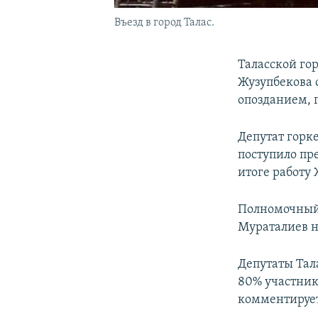
Въезд в город Талас.
Таласской го
Жузупбекова о
опозданием, 
Депутат горк
поступило пре
итоге работу
Полномочный 
Мураталиев н
Депутаты Тал
80% участнико
комментирует