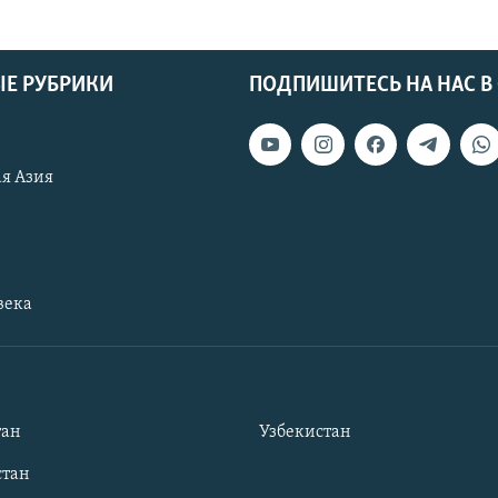
Е РУБРИКИ
ПОДПИШИТЕСЬ НА НАС В
я Азия
века
тан
Узбекистан
тан