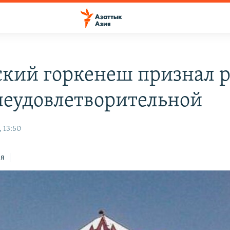
ский горкенеш признал р
неудовлетворительной
 13:50
ся