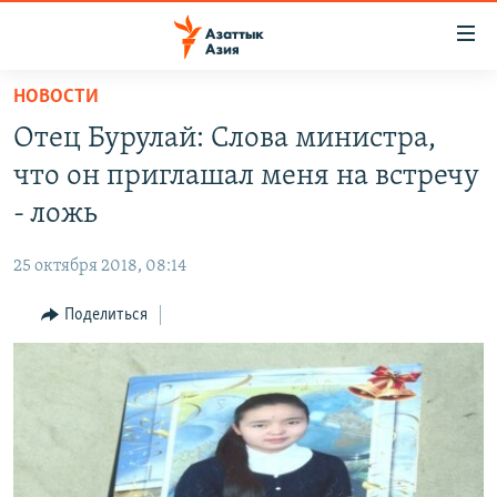
Доступность
ссылок
Вернуться
НОВОСТИ
к
ЦЕНТРАЛЬНАЯ АЗИЯ
Отец Бурулай: Слова министра,
основному
НОВОСТИ
КАЗАХСТАН
содержанию
что он приглашал меня на встречу
ВОЙНА В УКРАИНЕ
Вернутся
КЫРГЫЗСТАН
- ложь
к
НА ДРУГИХ ЯЗЫКАХ
УЗБЕКИСТАН
главной
25 октября 2018, 08:14
ТАДЖИКИСТАН
ҚАЗАҚША
навигации
ПОДПИШИТЕСЬ НА НАС В СОЦСЕТЯХ
Вернутся
Поделиться
КЫРГЫЗЧА
к
ЎЗБЕКЧА
поиску
ТОҶИКӢ
Все сайты РСЕ/РС
TÜRKMENÇE