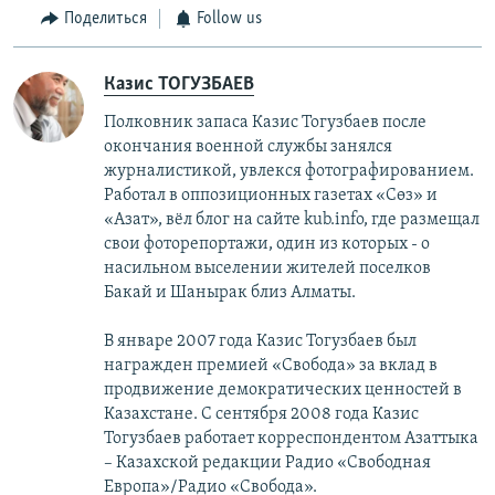
Поделиться
Follow us
Казис ТОГУЗБАЕВ
Полковник запаса Казис Тогузбаев после
окончания военной службы занялся
журналистикой, увлекся фотографированием.
Работал в оппозиционных газетах «Сөз» и
«Азат», вёл блог на сайте kub.info, где размещал
свои фоторепортажи, один из которых - о
насильном выселении жителей поселков
Бакай и Шанырак близ Алматы.
В январе 2007 года Казис Тогузбаев был
награжден премией «Свобода» за вклад в
продвижение демократических ценностей в
Казахстане. С сентября 2008 года Казис
Тогузбаев работает корреспондентом Азаттыка
– Казахской редакции Радио «Свободная
Европа»/Радио «Свобода».