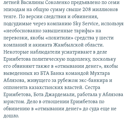
летней Василины Соколенко предъявлено по семи
эпизодам на общую сумму свыше 208 миллионов
тенге. По версии следствия и обвинения,
подсудимые через компанию Sky Service, используя
«необоснованно завышенные тарифы» на
перевозки, якобы «похитили» средства у шести
компаний и акимата Жамбылской области.
Некоторые наблюдатели усматривают в деле
Еримбетова политическую подоплеку, поскольку
его обвиняют также в «отмывании денег», якобы
выведенных из БТА Банка командой Мухтара
Аблязова, живущего за рубежом экс-банкира и
оппонента казахстанских властей. Сестра
Еримбетова, Бота Джардемали, работала у Аблязова
юристом. Дело в отношении Еримбетова по
обвинению в «отмывании денег» до суда еще не
дошло.