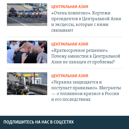
ЦЕНТРАЛЬНАЯ АЗИЯ
«Очень помпезно». Кортежи
президентов в Центральной Азии
и эксцессы, которые с ними
связывают
ЦЕНТРАЛЬНАЯ АЗИЯ
«Краткосрочное решение».
Почему амнистии в Центральной
Азии не панацея от проблемы?
ЦЕНТРАЛЬНАЯ АЗИЯ
«Украина защищается и
поступает правильно». Мигранты
— о топливном кризисе в России
и его последствиях
ПОДПИШИТЕСЬ НА НАС В СОЦСЕТЯХ