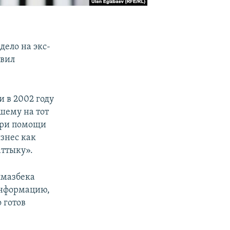
дело на экс-
авил
и в 2002 году
вшему на тот
 При помощи
знес как
аттыку».
лмазбека
информацию,
 готов