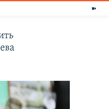
ить
аева