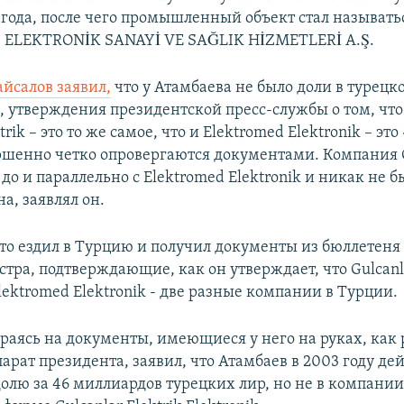
 года, после чего промышленный объект стал называть
ELEKTRONİK SANAYİ VE SAĞLIK HİZMETLERİ A.Ş.
айсалов заявил,
что у Атамбаева не было доли в турец
м, утверждения президентской пресс-службы о том, чт
trik – это то же самое, что и Elektromed Elektronik – эт
ршенно четко опровергаются документами. Компания G
до и параллельно с Elektromed Elektronik и никак не б
а, заявлял он.
что ездил в Турцию и получил документы из бюллетеня
стра, подтверждающие, как он утверждает, что Gulcanla
Elektromed Elektronik - две разные компании в Турции.
ираясь на документы, имеющиеся у него на руках, как
арат президента, заявил, что Атамбаев в 2003 году де
долю за 46 миллиардов турецких лир, но не в компании