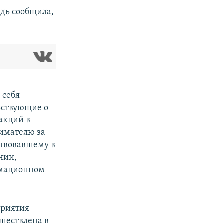
едь сообщила,
 себя
ьствующие о
акций в
имателю за
ствовавшему в
нии,
рмационном
приятия
существлена в