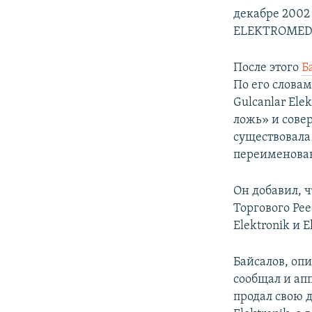
декабре 2002
ELEKTROMED 
После этого
Б
По его слова
Gulcanlar Elek
ложь» и сове
существовала 
переименован
Он добавил, 
Торгового Рее
Elektronik и 
Байсалов, оп
сообщал и апп
продал свою 