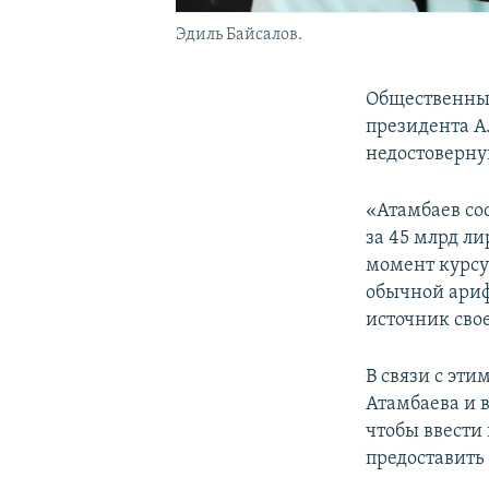
Эдиль Байсалов.
Общественный 
президента А
недостоверну
«Атамбаев соо
за 45 млрд ли
момент курсу
обычной ариф
источник свое
В связи с эт
Атамбаева и 
чтобы ввести 
предоставить