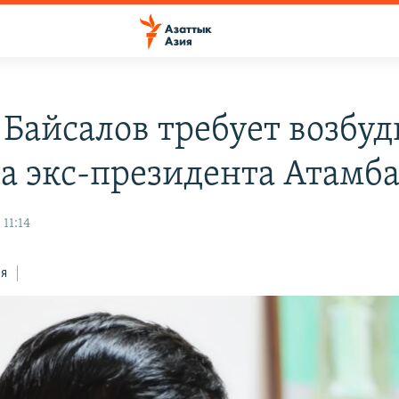
 Байсалов требует возбуд
на экс-президента Атамб
 11:14
ся