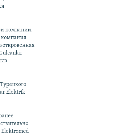
ся
кой компании.
о компания
о «откровенная
ulcanlar
ыла
 Турецкого
r Elektrik
 ранее
йствительно
 Elektromed