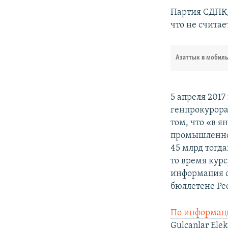
Партия СДПК,
что не счита
Азаттык в мобил
5 апреля 2017
генпрокурор
том, что «в 
промышленно
45 млрд тогд
то время кур
информация о
бюллетене Рес
По информац
Gulcanlar Elek