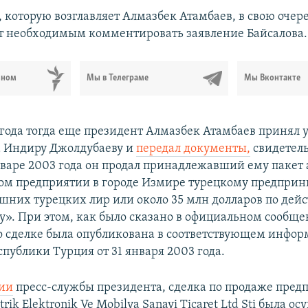
 которую возглавляет Алмазбек Атамбаев, в свою очер
ет необходимым комментировать заявление Байсалова.
ьном
Мы в Телеграме
Мы Вконтакте
 года тогда еще президент Алмазбек Атамбаев принял у
а Индиру Джолдубаеву и
передал документы,
свидетел
январе 2003 года он продал принадлежавший ему пакет 
м предприятии в городе Измире турецкому предприн
ашних турецких лир или около 35 млн долларов по дей
су». При этом, как было сказано в официальном сообще
 сделке была опубликована в соответствующем инфо
публики Турция от 31 января 2003 года.
ии
пресс-службы президента, сделка по продаже пред
trik Elektronik Ve Mobilya Sanayi Ticaret Ltd Sti была о