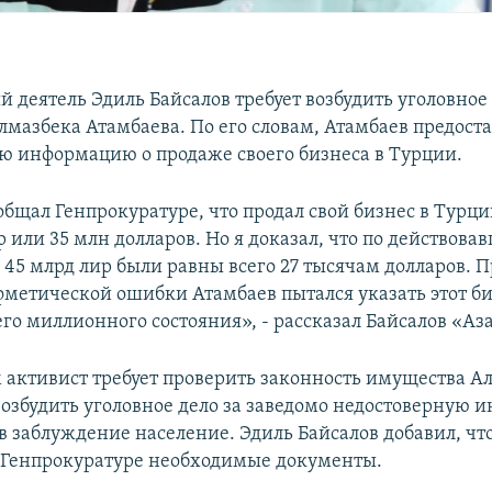
деятель Эдиль Байсалов требует возбудить уголовное 
лмазбека Атамбаева. По его словам, Атамбаев предост
ю информацию о продаже своего бизнеса в Турции.
бщал Генпрокуратуре, что продал свой бизнес в Турци
р или 35 млн долларов. Но я доказал, что по действова
 45 млрд лир были равны всего 27 тысячам долларов.
метической ошибки Атамбаев пытался указать этот би
го миллионного состояния», - рассказал Байсалов «Аз
им активист требует проверить законность имущества А
возбудить уголовное дело за заведомо недостоверную 
в заблуждение население. Эдиль Байсалов добавил, что
 Генпрокуратуре необходимые документы.