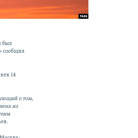
н был
» сообщил
шкек 14
рующий о том,
лена из
ячим
аев.
 Москва-