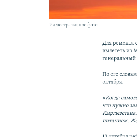
Иллюстративное фото.
Для ремонта 
вылететь из 
генеральный 
По его словам
октября.
«
Когда самол
что нужно зам
Кыргызстана.
питанием. Ж
12 октября р