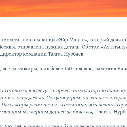
самолета авиакомпании «Эйр Манас», который долже
Москвы, отправлена нужная деталь. Об этом «Азаттыку
директор компании Талгат Нурбаев.
, все пассажиры, а их более 150 человек, вылетят в Би
ет готовился к взлету, загорелся индикатор сигнализи
енить одну деталь. Сегодня утром эта запчасть отправ
 Пассажиры размещены в гостинице, обеспечены гор
елающим мы вернем деньги за билеты
», - сказал Нурб
ейс 562 ZM, который должен был вылететь по маршруту