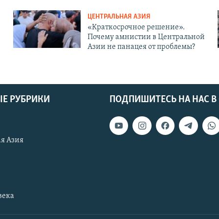
ЦЕНТРАЛЬНАЯ АЗИЯ
«Краткосрочное решение».
Почему амнистии в Центральной
Азии не панацея от проблемы?
Е РУБРИКИ
ПОДПИШИТЕСЬ НА НАС В
я Азия
века