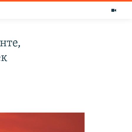
нте,
ек