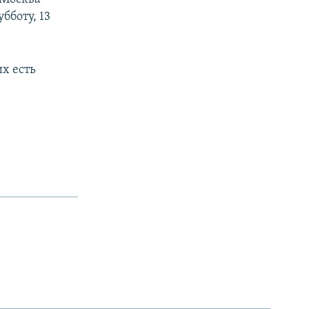
бботу, 13
х есть