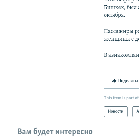
Бишкек, был 
октября.
Пассажиры ре
женщины с де
В авиакомпан
Поделить
This item is part of
Новости
А
Вам будет интересно