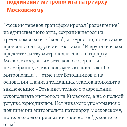
подчинении митрополита патриарху
Московскому
"Русский перевод трансформировал "разрешение"
из единственного акта, сохранившегося на
греческом языке, в "волю", и, вероятно, то же самое
произошло и с другими текстами: "И вручили есмы
предстательству митрополію сію ... патріарху
Московскому, да имѣетъ волю совершати
невозбранно, елико пользуетъ къ поставленію
митрополита", – отмечает Ветошников и на
основании анализа тогдашних текстов приходит к
заключению: – Речь идет только о разрешении
рукополагать митрополита Киевского, а не о полной
уступке юрисдикции. Нет никакого упоминания о
подчинении митрополита патриарху Московскому,
но только о его признании в качестве "духовного
отца".