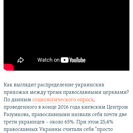
Как выглядит распределение украинских
прихожан между тремя православными церквами?
По данным
социологического опроса
,
проведенного в конце 2016 года киевским Центром
Разумкова, православными назвали себя почти две
трети украинцев – около 65%. При этом 25,4%
православных Украины считали себя "просто