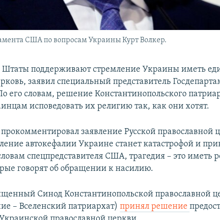
амента США по вопросам Украины Курт Волкер.
 Штаты поддерживают стремление Украины иметь ед
рковь, заявил специальный представитель Госдепарт
 По его словам, решение Константинопольского патриа
аинцам исповедовать их религию так, как они хотят.
 прокомментировал заявление Русской православной ц
вление автокефалии Украине станет катастрофой и при
словам спецпредставителя США, трагедия – это иметь 
орые говорят об обращении к насилию.
вященный Синод Константинопольской православной ц
ние – Вселенский патриархат)
принял решение
предос
Украинской православной церкви.