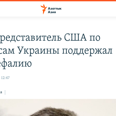
редставитель США по
сам Украины поддержал
ефалию
 12:47
ся