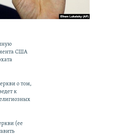
иную
амента США
рхата
еркви о том,
ведет к
религиозных
еркви (ее
тавить