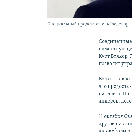
Специальный представитель Госдепарт
Соединенные
поместную це
Курт Волкер.
позволит укр
Волкер также
что предоста
насилию. По 
лидеров, кот
11 октября С
другое назва
автокефалию 