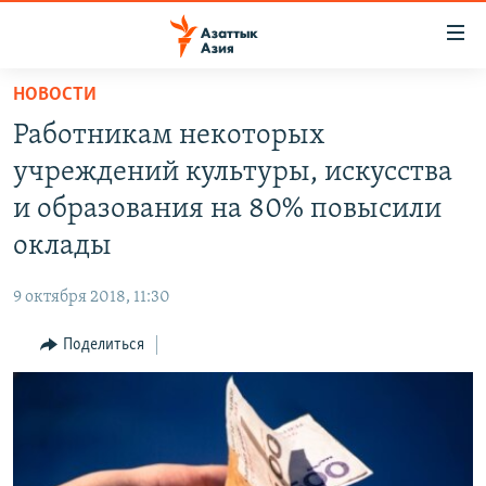
Доступность
ссылок
Вернуться
НОВОСТИ
к
ЦЕНТРАЛЬНАЯ АЗИЯ
Работникам некоторых
основному
НОВОСТИ
КАЗАХСТАН
содержанию
учреждений культуры, искусства
ВОЙНА В УКРАИНЕ
Вернутся
КЫРГЫЗСТАН
и образования на 80% повысили
к
НА ДРУГИХ ЯЗЫКАХ
УЗБЕКИСТАН
оклады
главной
ТАДЖИКИСТАН
ҚАЗАҚША
навигации
ПОДПИШИТЕСЬ НА НАС В СОЦСЕТЯХ
9 октября 2018, 11:30
Вернутся
КЫРГЫЗЧА
к
Поделиться
ЎЗБЕКЧА
поиску
ТОҶИКӢ
Все сайты РСЕ/РС
TÜRKMENÇE