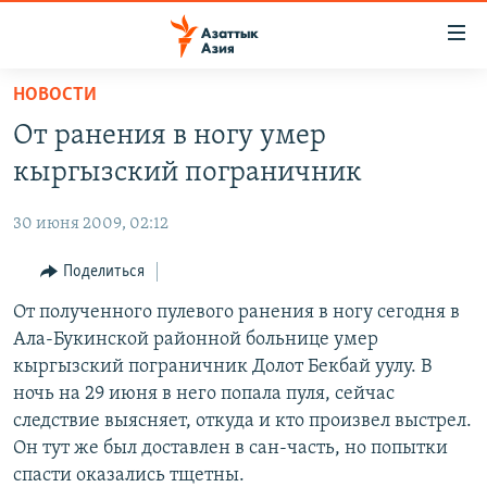
Доступность
ссылок
Вернуться
НОВОСТИ
к
ЦЕНТРАЛЬНАЯ АЗИЯ
От ранения в ногу умер
основному
НОВОСТИ
КАЗАХСТАН
содержанию
кыргызский пограничник
ВОЙНА В УКРАИНЕ
Вернутся
КЫРГЫЗСТАН
к
30 июня 2009, 02:12
НА ДРУГИХ ЯЗЫКАХ
УЗБЕКИСТАН
главной
Поделиться
ТАДЖИКИСТАН
ҚАЗАҚША
навигации
ПОДПИШИТЕСЬ НА НАС В СОЦСЕТЯХ
Вернутся
От полученного пулевого ранения в ногу сегодня в
КЫРГЫЗЧА
к
Ала-Букинской районной больнице умер
ЎЗБЕКЧА
поиску
кыргызский пограничник Долот Бекбай уулу. В
ТОҶИКӢ
Все сайты РСЕ/РС
ночь на 29 июня в него попала пуля, сейчас
следствие выясняет, откуда и кто произвел выстрел.
TÜRKMENÇE
Он тут же был доставлен в сан-часть, но попытки
спасти оказались тщетны.