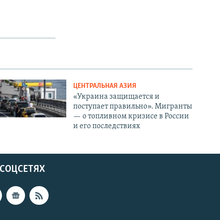
SHARE
ЦЕНТРАЛЬНАЯ АЗИЯ
«Украина защищается и
px
width
поступает правильно». Мигранты
— о топливном кризисе в России
и его последствиях
 СОЦСЕТЯХ