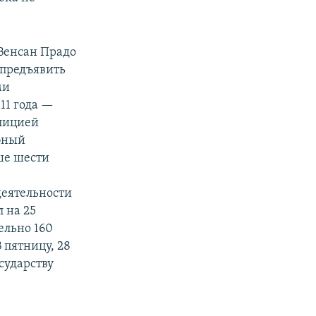
 Венсан Прадо
 предъявить
ми
11 года —
лицией
ебный
ше шести
еятельности
 на 25
ельно 160
 пятницу, 28
сударству