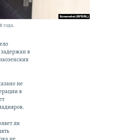
 года.
ело
 задержан в
анаозенских
казано не
перации в
ет
мадияров.
оляет ли
лять
ока не