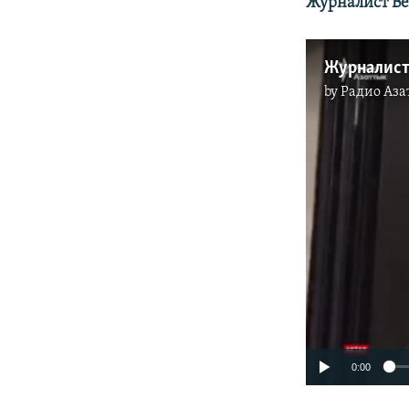
Журналист Ве
Журналист
by
Радио Аза
0:00