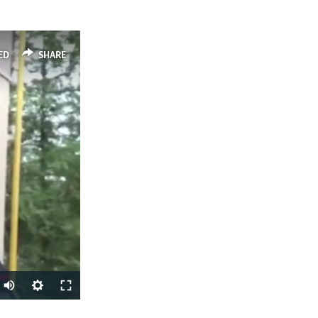
ED
SHARE