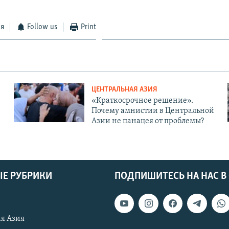
EMBED
ся
Follow us
Print
ЦЕНТРАЛЬНАЯ АЗИЯ
«Краткосрочное решение».
Почему амнистии в Центральной
Азии не панацея от проблемы?
Е РУБРИКИ
ПОДПИШИТЕСЬ НА НАС В
я Азия