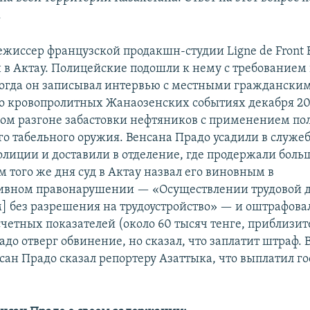
.
режиссер французской продакшн-студии Ligne de Front
 в Актау. Полицейские подошли к нему с требованием
огда он записывал интервью с местными граждански
о кровопролитных Жанаозенских событиях декабря 20
ом разгоне забастовки нефтяников с применением по
го табельного оружия. Венсана Прадо усадили в служ
олиции и доставили в отделение, где продержали боль
м того же дня суд в Актау назвал его виновным в
ивном правонарушении — «Осуществлении трудовой д
] без разрешения на трудоустройство» — и оштрафовал
четных показателей (около 60 тысяч тенге, приблизит
адо отверг обвинение, но сказал, что заплатит штраф. В
сан Прадо сказал репортеру Азаттыка, что выплатил го