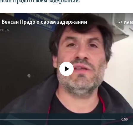
нсан Прадо о своем задержании:
 Венсан Прадо о своем задержании
EMB
ттык
No media source currently available
0:58