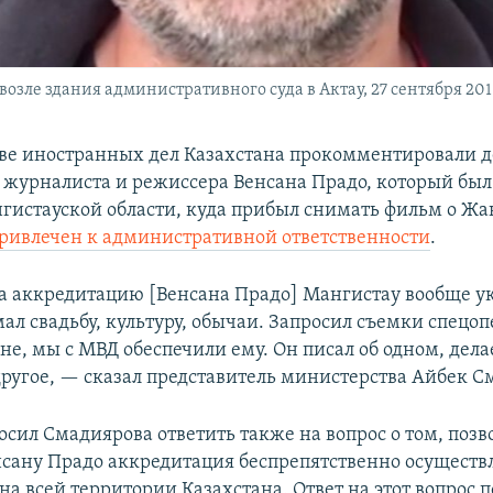
зле здания административного суда в Актау, 27 сентября 2018
ве иностранных дел Казахстана прокомментировали д
 журналиста и режиссера Венсана Прадо, который был
нгистауской области, куда прибыл снимать фильм о Ж
ривлечен к административной ответственности
.
а аккредитацию [Венсана Прадо] Мангистау вообще у
ал свадьбу, культуру, обычаи. Запросил съемки спецо
не, мы с МВД обеспечили ему. Он писал об одном, дела
ругое, — сказал представитель министерства Айбек С
сил Смадиярова ответить также на вопрос о том, позв
сану Прадо аккредитация беспрепятственно осуществ
на всей территории Казахстана. Ответ на этот вопрос п