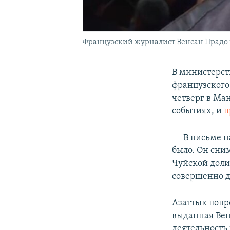
Французский журналист Венсан Прадо во
В министерст
французского
четверг в Ма
событиях, и
п
— В письме н
было. Он сним
Чуйской доли
совершенно д
Азаттык попро
выданная Вен
деятельность 