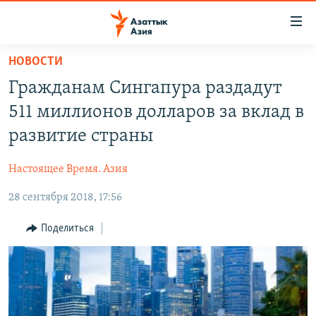
Доступность
ссылок
Вернуться
НОВОСТИ
к
ЦЕНТРАЛЬНАЯ АЗИЯ
Гражданам Сингапура раздадут
основному
НОВОСТИ
КАЗАХСТАН
содержанию
511 миллионов долларов за вклад в
ВОЙНА В УКРАИНЕ
Вернутся
КЫРГЫЗСТАН
развитие страны
к
НА ДРУГИХ ЯЗЫКАХ
УЗБЕКИСТАН
главной
Настоящее Время. Азия
ТАДЖИКИСТАН
ҚАЗАҚША
навигации
ПОДПИШИТЕСЬ НА НАС В СОЦСЕТЯХ
Вернутся
28 сентября 2018, 17:56
КЫРГЫЗЧА
к
ЎЗБЕКЧА
Поделиться
поиску
ТОҶИКӢ
Все сайты РСЕ/РС
TÜRKMENÇE