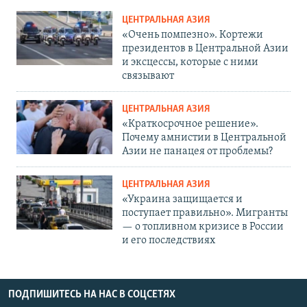
ЦЕНТРАЛЬНАЯ АЗИЯ
«Очень помпезно». Кортежи
президентов в Центральной Азии
и эксцессы, которые с ними
связывают
ЦЕНТРАЛЬНАЯ АЗИЯ
«Краткосрочное решение».
Почему амнистии в Центральной
Азии не панацея от проблемы?
ЦЕНТРАЛЬНАЯ АЗИЯ
«Украина защищается и
поступает правильно». Мигранты
— о топливном кризисе в России
и его последствиях
ПОДПИШИТЕСЬ НА НАС В СОЦСЕТЯХ