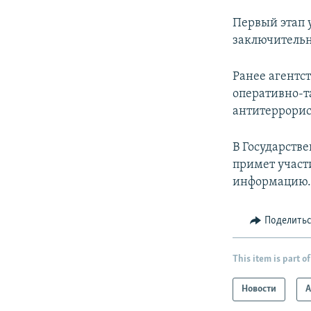
Первый этап 
заключительн
Ранее агентс
оперативно-т
антитеррорис
В Государств
примет участ
информацию
Поделить
This item is part of
Новости
А