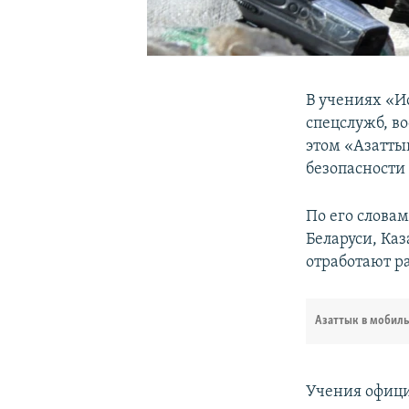
В учениях «И
спецслужб, в
этом «Азатты
безопасности
По его слова
Беларуси, Ка
отработают р
Азаттык в мобил
Учения официа