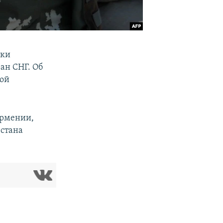
ики
ан СНГ. Об
ной
Армении,
зстана