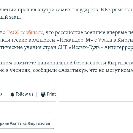
учений прошел внутри самих государств. В Кыргызста
ый этап.
тво
ТАСС сообщало
, что российские военные впервые 
актические комплексы «Искандер-М» с Урала в Кыргыз
тические учения стран СНГ «Иссык-Куль - Антитеррор
енном комитете национальной безопасности Кыргызст
ие в учениях, сообщили «Азаттыку», что не могут ком
.
ся
Follow us
Print
рхив Азаттыка Кыргызстан