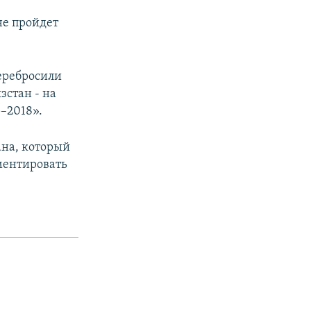
не пройдет
перебросили
стан - на
–2018».
ана, который
ментировать