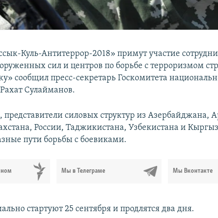
ссык-Куль-Антитеррор-2018» примут участие сотрудн
ооруженных сил и центров по борьбе с терроризмом стр
ку» сообщил пресс-секретарь Госкомитета националь
 Рахат Сулайманов.
м, представители силовых структур из Азербайджана, 
захстана, России, Таджикистана, Узбекистана и Кыргы
азные пути борьбы с боевиками.
ьном
Мы в Телеграме
Мы Вконтакте
льно стартуют 25 сентября и продлятся два дня.