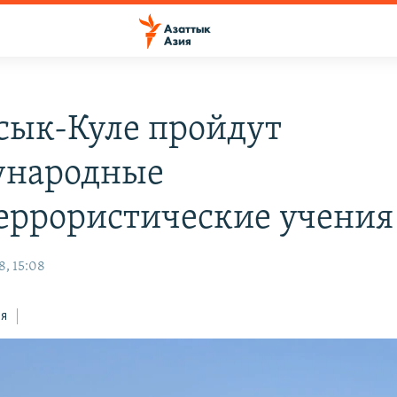
сык-Куле пройдут
ународные
еррористические учения
8, 15:08
ся