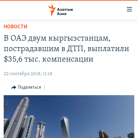
Доступность
ссылок
Вернуться
НОВОСТИ
к
ЦЕНТРАЛЬНАЯ АЗИЯ
В ОАЭ двум кыргызстанцам,
основному
НОВОСТИ
КАЗАХСТАН
содержанию
пострадавшим в ДТП, выплатили
ВОЙНА В УКРАИНЕ
Вернутся
КЫРГЫЗСТАН
$35,6 тыс. компенсации
к
НА ДРУГИХ ЯЗЫКАХ
УЗБЕКИСТАН
главной
22 сентября 2018, 11:18
ТАДЖИКИСТАН
ҚАЗАҚША
навигации
ПОДПИШИТЕСЬ НА НАС В СОЦСЕТЯХ
Вернутся
Поделиться
КЫРГЫЗЧА
к
ЎЗБЕКЧА
поиску
ТОҶИКӢ
Все сайты РСЕ/РС
TÜRKMENÇE