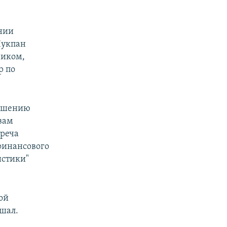
ании
Лукпан
ником,
р по
лашению
вам
треча
финансового
истики"
ой
ышал.