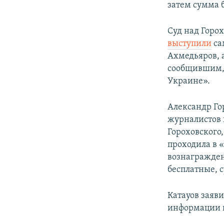
затем сумма б
Суд над Горох
выступили
са
Ахмедьяров, 
сообщившим, 
Украине».
Александр Го
журналистов 
Гороховского,
проходила в 
вознагражден
бесплатные, 
Катауов заяви
информации п