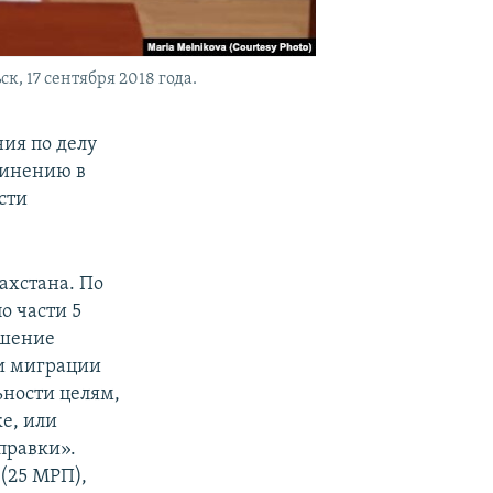
, 17 сентября 2018 года.
ия по делу
винению в
сти
ахстана. По
о части 5
ушение
ти миграции
ьности целям,
е, или
правки».
 (25 МРП),