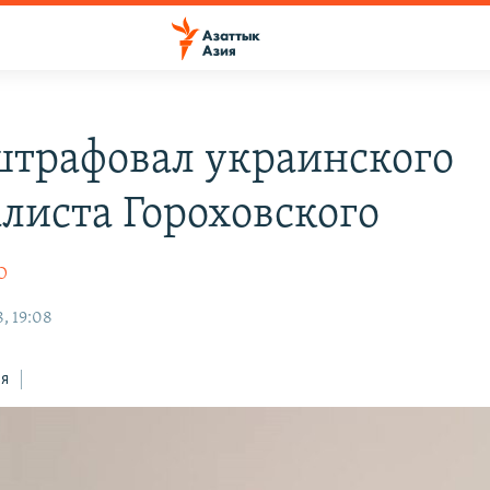
штрафовал украинского
листа Гороховского
О
, 19:08
ся