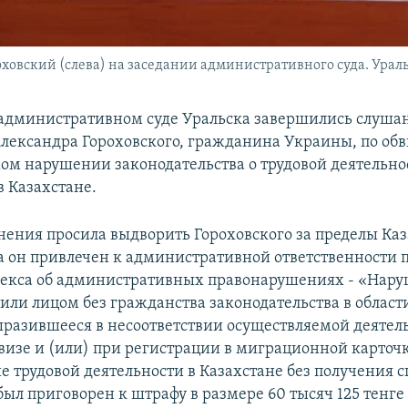
вский (слева) на заседании административного суда. Уральск
в административном суде Уральска завершились слушан
лександра Гороховского, гражданина Украины, по об
ом нарушении законодательства о трудовой деятельно
в Казахстане.
нения просила выдворить Гороховского за пределы Каз
 он привлечен к административной ответственности п
одекса об административных правонарушениях - «Нар
или лицом без гражданства законодательства в облас
ыразившееся в несоответствии осуществляемой деятел
визе и (или) при регистрации в миграционной карточк
е трудовой деятельности в Казахстане без получения с
ыл приговорен к штрафу в размере 60 тысяч 125 тенге