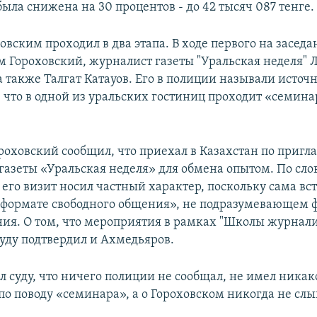
ыла снижена на 30 процентов - до 42 тысяч 087 тенге.
овским проходил в два этапа. В ходе первого на засед
м Гороховский, журналист газеты "Уральская неделя" 
а также Талгат Катауов. Его в полиции называли источ
что в одной из уральских гостиниц проходит «семина
роховский сообщил, что приехал в Казахстан по приг
газеты «Уральская неделя» для обмена опытом. По сло
 его визит носил частный характер, поскольку сама вс
«формате свободного общения», не подразумевающем 
ия. О том, что мероприятия в рамках "Школы журнал
суду подтвердил и Ахмедьяров.
л суду, что ничего полиции не сообщал, не имел никак
о поводу «семинара», а о Гороховском никогда не сл