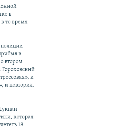
аконной
чке в
в то время
и полиции
прибыл в
во втором
е, Гороховский
трессовая», к
, и повторил,
 Лукпан
тики, которая
лететь 18