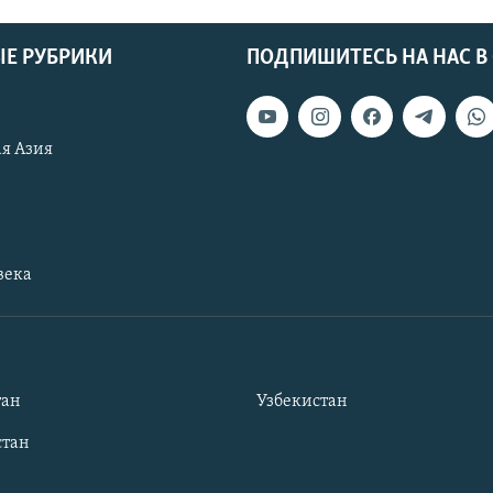
Е РУБРИКИ
ПОДПИШИТЕСЬ НА НАС В
я Азия
века
тан
Узбекистан
тан