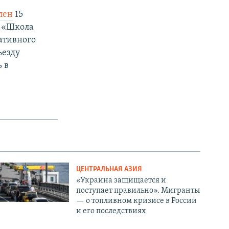
лен
15
е «Школа
ативного
ъезду
 в
ЦЕНТРАЛЬНАЯ АЗИЯ
«Украина защищается и
поступает правильно». Мигранты
— о топливном кризисе в России
и его последствиях