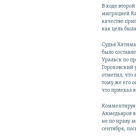
В ходе второй
миграцией Ка
качестве при
как цель была
Судья Хатима
было составле
Уральск по п
Гороховский у
отметил, что 
тому же его о
что приехал 
Комментируя 
Ахмедьяров в
не по нраву м
сентября, по