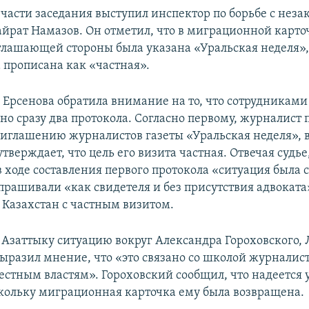
 части заседания выступил инспектор по борьбе с нез
йрат Намазов. Он отметил, что в миграционной карто
глашающей стороны была указана «Уральская неделя», 
 прописана как «частная».
 Ерсенова обратила внимание на то, что сотрудникам
но сразу два протокола. Согласно первому, журналист 
риглашению журналистов газеты «Уральская неделя», 
тверждает, что цель его визита частная. Отвечая судь
в ходе составления первого протокола «ситуация была с
прашивали «как свидетеля и без присутствия адвоката»
в Казахстан с частным визитом.
Азаттыку ситуацию вокруг Александра Гороховского,
ыразил мнение, что «это связано со школой журналис
естным властям». Гороховский сообщил, что надеется у
скольку миграционная карточка ему была возвращена.