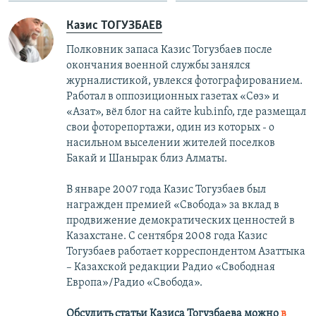
Казис ТОГУЗБАЕВ
Полковник запаса Казис Тогузбаев после
окончания военной службы занялся
журналистикой, увлекся фотографированием.
Работал в оппозиционных газетах «Сөз» и
«Азат», вёл блог на сайте kub.info, где размещал
свои фоторепортажи, один из которых - о
насильном выселении жителей поселков
Бакай и Шанырак близ Алматы.
В январе 2007 года Казис Тогузбаев был
награжден премией «Свобода» за вклад в
продвижение демократических ценностей в
Казахстане. С сентября 2008 года Казис
Тогузбаев работает корреспондентом Азаттыка
– Казахской редакции Радио «Свободная
Европа»/Радио «Свобода».
Обсудить статьи Казиса Тогузбаева можно
в