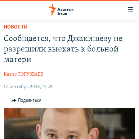
Доступность
ссылок
Вернуться
НОВОСТИ
к
ЦЕНТРАЛЬНАЯ АЗИЯ
Сообщается, что Джакишеву не
основному
НОВОСТИ
КАЗАХСТАН
содержанию
разрешили выехать к больной
ВОЙНА В УКРАИНЕ
Вернутся
КЫРГЫЗСТАН
матери
к
НА ДРУГИХ ЯЗЫКАХ
УЗБЕКИСТАН
главной
Казис ТОГУЗБАЕВ
ТАДЖИКИСТАН
ҚАЗАҚША
навигации
ПОДПИШИТЕСЬ НА НАС В СОЦСЕТЯХ
Вернутся
17 сентября 2018, 17:29
КЫРГЫЗЧА
к
ЎЗБЕКЧА
Поделиться
поиску
ТОҶИКӢ
Все сайты РСЕ/РС
TÜRKMENÇE