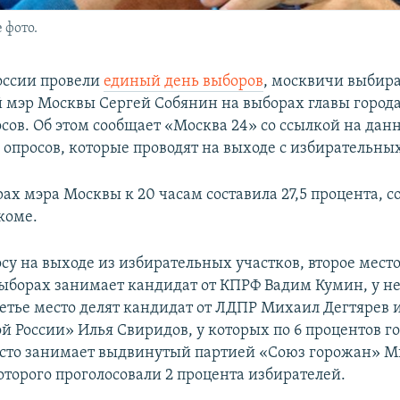
 фото.
оссии провели
единый день выборов
, москвичи выбира
мэр Москвы Сергей Собянин на выборах главы города
осов. Об этом сообщает «Москва 24» со ссылкой на дан
 опросов, которые проводят на выходе с избирательных
ах мэра Москвы к 20 часам составила 27,5 процента, 
коме.
су на выходе из избирательных участков, второе место
ыборах занимает кандидат от КПРФ Вадим Кумин, у не
ретье место делят кандидат от ЛДПР Михаил Дегтярев и
й России» Илья Свиридов, у которых по 6 процентов го
сто занимает выдвинутый партией «Союз горожан» 
оторого проголосовали 2 процента избирателей.