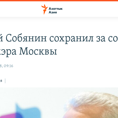
й Собянин сохранил за с
мэра Москвы
8, 09:16
ся