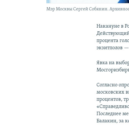
Мэр Москвы Сергей Собянин. Архивное
Накануне в Р
Действующий 
процента гол
экзитполов —
Явка на выбор
Мосгоризбир
Согласно опро
московских в
процентов, т
«Справедливо
Последнее ме
Балакин, за к