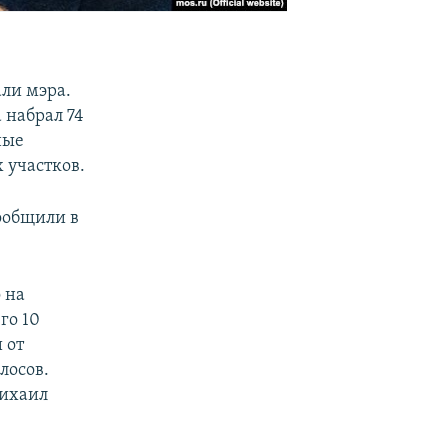
ли мэра.
 набрал 74
ные
 участков.
сообщили в
 на
го 10
 от
лосов.
Михаил