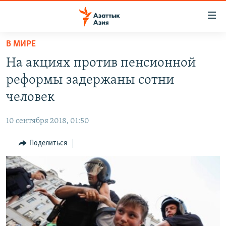
Доступность
ссылок
Вернуться
В МИРЕ
к
ЦЕНТРАЛЬНАЯ АЗИЯ
На акциях против пенсионной
основному
НОВОСТИ
КАЗАХСТАН
содержанию
реформы задержаны сотни
ВОЙНА В УКРАИНЕ
Вернутся
КЫРГЫЗСТАН
человек
к
НА ДРУГИХ ЯЗЫКАХ
УЗБЕКИСТАН
главной
10 сентября 2018, 01:50
ТАДЖИКИСТАН
ҚАЗАҚША
навигации
ПОДПИШИТЕСЬ НА НАС В СОЦСЕТЯХ
Вернутся
Поделиться
КЫРГЫЗЧА
к
ЎЗБЕКЧА
поиску
ТОҶИКӢ
Все сайты РСЕ/РС
TÜRKMENÇE