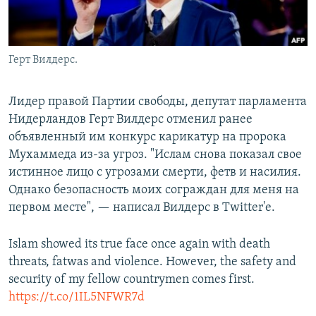
Герт Вилдерс.
Лидер правой Партии свободы, депутат парламента
Нидерландов Герт Вилдерс отменил ранее
объявленный им конкурс карикатур на пророка
Мухаммеда из-за угроз. "Ислам снова показал свое
истинное лицо с угрозами смерти, фетв и насилия.
Однако безопасность моих сограждан для меня на
первом месте", — написал Вилдерс в Twitter'е.
Islam showed its true face once again with death
threats, fatwas and violence. However, the safety and
security of my fellow countrymen comes first.
https://t.co/1IL5NFWR7d