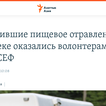
ившие пищевое отравлен
ке оказались волонтера
СЕФ
 10:08
ся