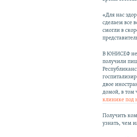
«Для нас здо
сделаем все 
смогли в ско
представител
В ЮНИСЕФ не 
получили пищ
Республиканс
госпитализир
двое иностран
домой, в том
клинике под
Получить ком
узнать, чем 