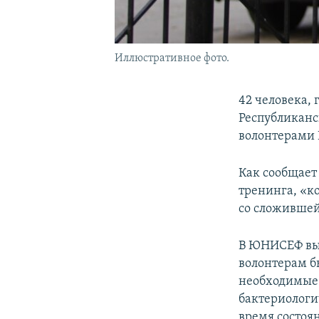
Иллюстративное фото.
42 человека,
Республиканс
волонтерами
Как сообщает
тренинга, «к
со сложившей
В ЮНИСЕФ выр
волонтерам б
необходимые 
бактериологи
время состоя