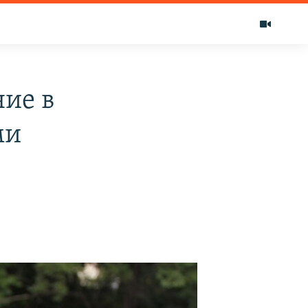
ие в
ми