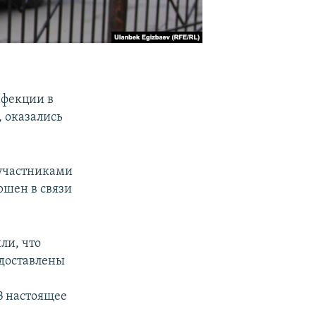
нфекции в
 оказались
 участниками
ршен в связи
ли, что
едоставлены
В настоящее