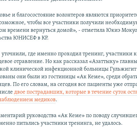
ровье и благосостояние волонтеров являются приорите
возможное, чтобы все участники получили необходим
ром времени вернуться домой», - отметила Юкиэ Мокуо,
ьства ЮНИСЕФ в КР.
уточнили, где именно проходил тренинг, участники к
евое отравление. Но как рассказал «Азаттыку» главн
кой клинической инфекционной больницы Гульжигит
ованы они были из гостиницы «Ак Кеме», среди обра
цев. По его словам, на сегодня все пациенты уже отп
 числе
двое пострадавших, которые в течение суток ост
 наблюдением медиков
.
ментарий руководства «Ак Кеме» по поводу случившег
именно питались участники тренинга, не удалось.