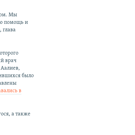
том. Мы
ую помощь и
 глава
оторого
ый врач
 Аалиев,
тившихся было
равлены
авались в
ося, а также