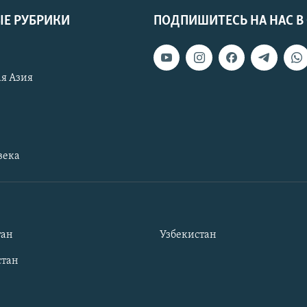
Е РУБРИКИ
ПОДПИШИТЕСЬ НА НАС В
я Азия
века
тан
Узбекистан
тан