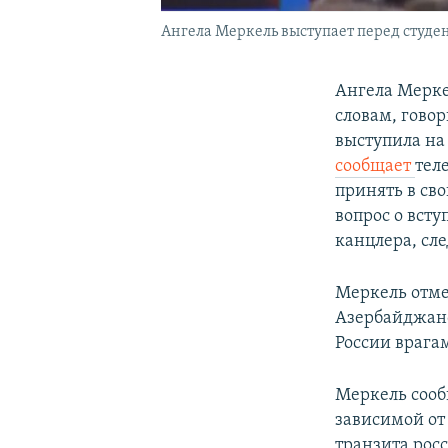
Ангела Меркель выступает перед студен
Ангела Мерке
словам, говор
выступила на
сообщает
тел
принять в св
вопрос о всту
канцлера, сл
Меркель отме
Азербайджано
России врага
Меркель сооб
зависимой от
транзита росс