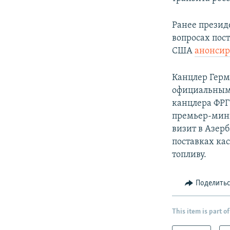
Ранее презид
вопросах пост
США
анонси
Канцлер Герм
официальным 
канцлера ФРГ 
премьер-мини
визит в Азер
поставках ка
топливу.
Поделить
This item is part of