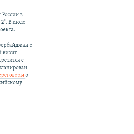
 России в
 2". В июле
оекта.
зербайджан с
й визит
третится с
планирован
ереговоры
о
ссийскому