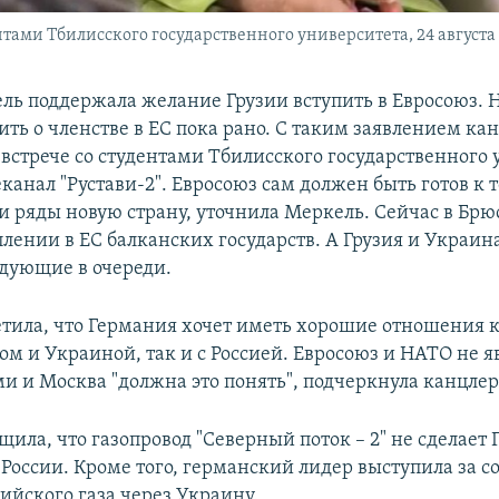
тами Тбилисского государственного университета, 24 августа 
ль поддержала желание Грузии вступить в Евросоюз. Но
ить о членстве в ЕС пока рано. С таким заявлением ка
 встрече со студентами Тбилисского государственного 
еканал "Рустави-2". Евросоюз сам должен быть готов к 
ои ряды новую страну, уточнила Меркель. Сейчас в Бр
плении в ЕС балканских государств. А Грузия и Украина
едующие в очереди.
тила, что Германия хочет иметь хорошие отношения ка
м и Украиной, так и с Россией. Евросоюз и НАТО не я
ми и Москва "должна это понять", подчеркнула канцлер
щила, что газопровод "Северный поток – 2" не сделает
 России. Кроме того, германский лидер выступила за 
ийского газа через Украину.