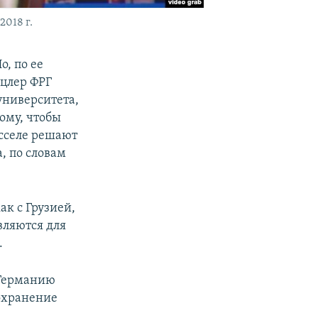
2018 г.
, по ее
нцлер ФРГ
университета,
тому, чтобы
юсселе решают
, по словам
к с Грузией,
вляются для
.
 Германию
сохранение