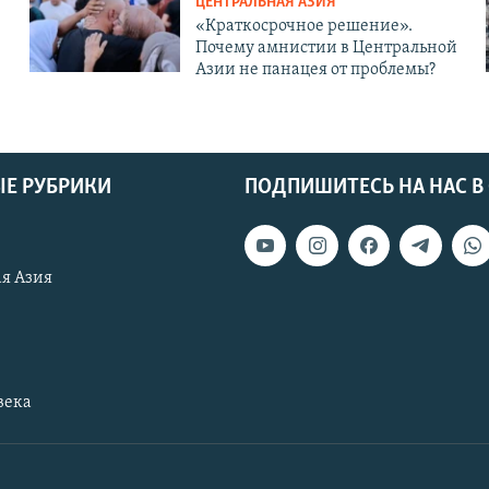
ЦЕНТРАЛЬНАЯ АЗИЯ
«Краткосрочное решение».
Почему амнистии в Центральной
Азии не панацея от проблемы?
Е РУБРИКИ
ПОДПИШИТЕСЬ НА НАС В
я Азия
века