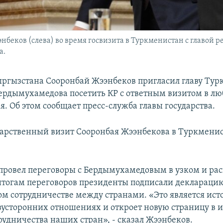
беков (слева) во время госвизита в Туркменистан с главой 
а.
ргызстана Сооронбай Жээнбеков пригласил главу Ту
ердымухамедова посетить КР с ответным визитом в лю
я. Об этом сообщает пресс-служба главы государства.
арственный визит Сооронбая Жээнбекова в Туркменис
н провел переговоры с Бердымухамедовым в узком и р
 итогам переговоров президенты подписали деклараци
ом сотрудничестве между странами. «Это является ис
вусторонних отношениях и откроет новую страницу в 
рудничества наших стран», - сказал Жээнбеков.