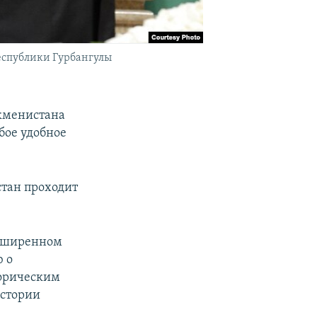
республики Гурбангулы
ркменистана
бое удобное
тан проходит
асширенном
ю о
торическим
истории