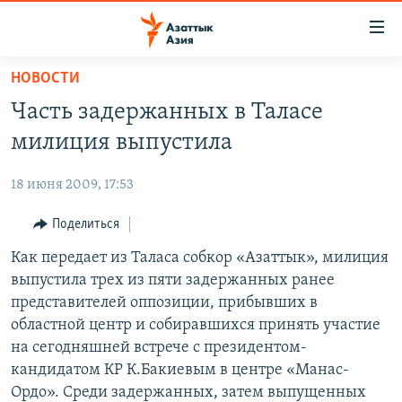
Доступность
ссылок
Вернуться
НОВОСТИ
к
ЦЕНТРАЛЬНАЯ АЗИЯ
Часть задержанных в Таласе
основному
НОВОСТИ
КАЗАХСТАН
содержанию
милиция выпустила
ВОЙНА В УКРАИНЕ
Вернутся
КЫРГЫЗСТАН
к
18 июня 2009, 17:53
НА ДРУГИХ ЯЗЫКАХ
УЗБЕКИСТАН
главной
Поделиться
ТАДЖИКИСТАН
ҚАЗАҚША
навигации
ПОДПИШИТЕСЬ НА НАС В СОЦСЕТЯХ
Вернутся
Как передает из Таласа собкор «Азаттык», милиция
КЫРГЫЗЧА
к
выпустила трех из пяти задержанных ранее
ЎЗБЕКЧА
поиску
представителей оппозиции, прибывших в
ТОҶИКӢ
Все сайты РСЕ/РС
областной центр и собиравшихся принять участие
на сегодняшней встрече с президентом-
TÜRKMENÇE
кандидатом КР К.Бакиевым в центре «Манас-
Ордо». Среди задержанных, затем выпущенных