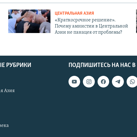
ЦЕНТРАЛЬНАЯ АЗИЯ
«Краткосрочное решение».
Почему амнистии в Центральной
Азии не панацея от проблемы?
Е РУБРИКИ
ПОДПИШИТЕСЬ НА НАС В
я Азия
века