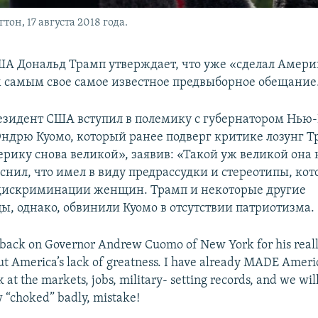
н, 17 августа 2018 года.
А Дональд Трамп утверждает, что уже «сделал Амери
 самым свое самое известное предвыборное обещание
президент США вступил в полемику с губернатором Нью
ндрю Куомо, который ранее подверг критике лозунг Т
рику снова великой», заявив: «Такой уж великой она 
снил, что имел в виду предрассудки и стереотипы, кот
 дискриминации женщин. Трамп и некоторые другие
ы, однако, обвинили Куомо в отсутствии патриотизма.
back on Governor Andrew Cuomo of New York for his rea
t America’s lack of greatness. I have already MADE Ameri
k at the markets, jobs, military- setting records, and we wil
 “choked” badly, mistake!