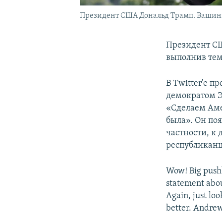
Президент США Дональд Трамп. Вашингто
Президент СШ
выполнив тем
В Twitter'е 
демократом Э
«Сделаем Аме
была». Он поя
частности, к
республиканц
Wow! Big push
statement abou
Again, just loo
better. Andrew