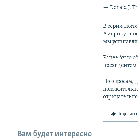
— Donald J. 
В серии твит
Америку снов
мы устанавли
Ранее было о
президентом 
По опросам, 
положительно
отрицательно 
Поделить
Вам будет интересно