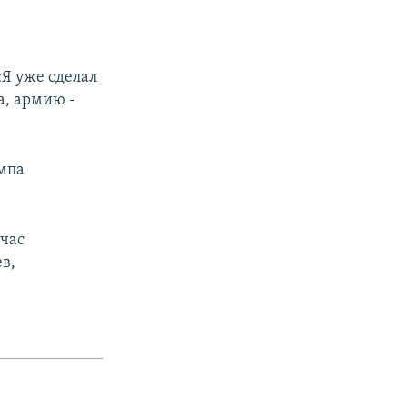
«Я уже сделал
а, армию -
ампа
йчас
в,