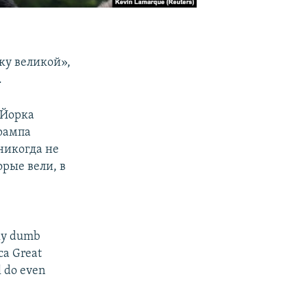
ку великой»,
.
-Йорка
рампа
никогда не
орые вели, в
lly dumb
ca Great
l do even