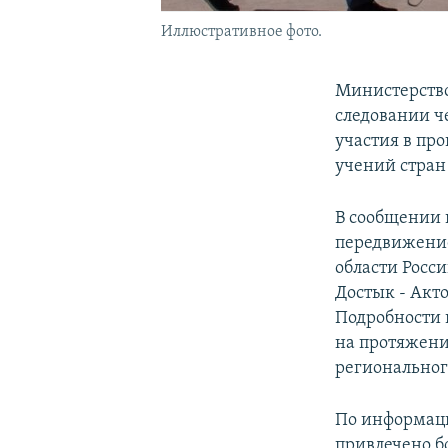
Иллюстративное фото.
Министерство
следовании ч
участия в пр
учений стран
В сообщении 
передвижение
области Росс
Достык - Акто
Подробности 
на протяжени
региональног
По информаци
привлечено б