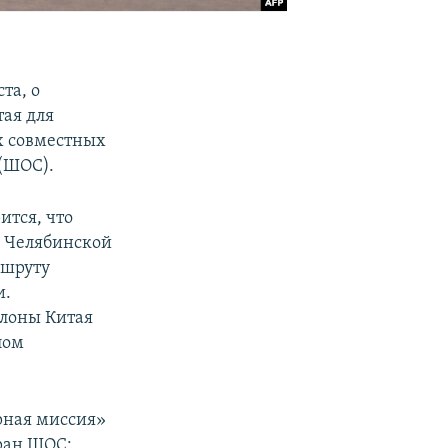
та, о
ая для
х совместных
(ШОС).
ится, что
ь Челябинской
ршруту
и.
елоны Китая
лом
рная миссия»
ран ШОС: