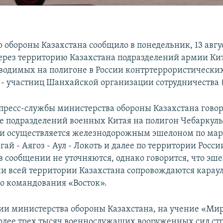
 обороны Казахстана сообщило в понедельник, 13 авгус
ерез территорию Казахстана подразделений армии Кит
оводимых на полигоне в России контртеррористически
 - участниц Шанхайской организации сотрудничества 
пресс-службы министерства обороны Казахстана говор
 подразделений военных Китая на полигон Чебаркул
ии осуществляется железнодорожным эшелоном по ма
гай - Аягоз - Аул - Локоть и далее по территории Росси
в сообщении не уточняются, однако говорится, что эш
и всей территории Казахстана сопровождаются карау
о командования «Восток».
и министерства обороны Казахстана, на учение «Ми
олее трех тысяч военнослужащих вооруженных сил ст