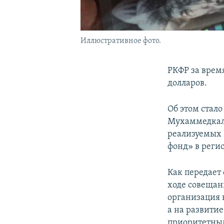
Иллюстративное фото.
РКФР за врем
долларов.
Об этом стал
Мухаммедкалы
реализуемых
фонд» в реги
Как передает
ходе совещан
организация 
а на развитие
приоритетны