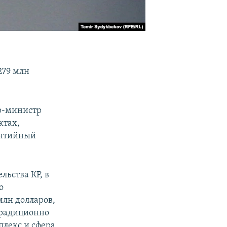
279 млн
ер-министр
ктах,
антийный
льства КР, в
о
млн долларов,
 традиционно
лекс и сфера