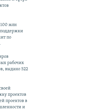
ктов
 100 млн
 поддержки
мит по
.
иров
вых рабочих
в, выдано 522
своей
жку проектов
ей проектов в
шленности и