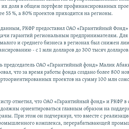
, их доля в общем портфеле профинансированных прое
ее 55 %, а 80% проектов приходится на регионы.
о данным, РКФР предоставил ОАО «Гарантийный Фонд»
дачи гарантий региональным предпринимателям. Для
малого и среднего бизнеса в регионах был снижен ли
нсированию - с 1 млн долларов до 300 тысяч долларов
дь председатель ОАО «Гарантийный фонд» Малик Абак
вал, что за время работы фонда создано более 800 но
портоориентированных проектов на сумму 100 млн сомо
стр отметил, что ОАО «Гарантийный фонд» и РКФР в 
 должны ориентироваться главным образом на поддер
раны. При этом он подчеркнул, что вместе с реализаци
промышленного комплекса, перерабатывающей промы