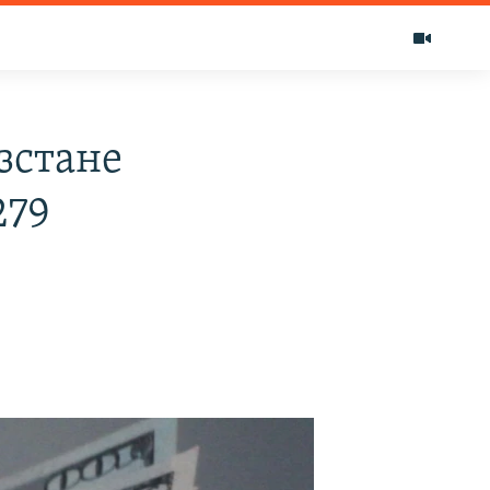
зстане
279