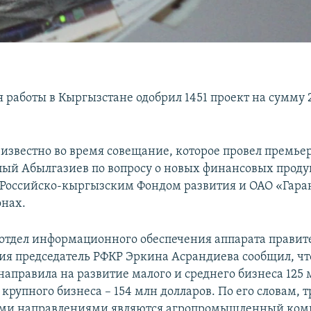
я работы в Кыргызстане одобрил 1451 проект на сумму 
о известно во время совещание, которое провел премь
й Абылгазиев по вопросу о новых финансовых проду
 Российско-кыргызским Фондом развития и ОАО «Гар
онах.
 отдел информационного обеспечения аппарата правите
ия председатель РФКР Эркина Асрандиева сообщил, чт
направила на развитие малого и среднего бизнеса 125 
 крупного бизнеса – 154 млн долларов. По его словам,
ми направлениями являются агропромышленный комп