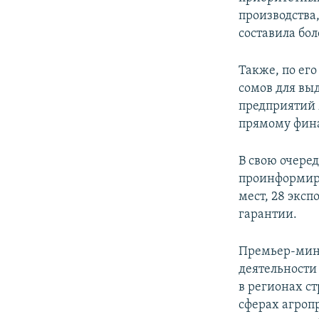
производства
составила бол
Также, по ег
сомов для вы
предприятий 
прямому фина
В свою очере
проинформиро
мест, 28 экс
гарантии.
Премьер-мини
деятельности
в регионах ст
сферах агро