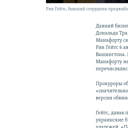
Рик Гейтс, бывший сотрудник предвыбо
Давний бизне
Дональда Тра
Манафорту ск
Рик Гейтс 6 а
Вашингтона. 
Манафорту ми
перечислялис
Прокуроры об
«значительно
версии обвин
Гейтс, давая 
украинские б
платежей. «П