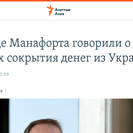
де Манафорта говорили о
х сокрытия денег из Ук
10:08
ся