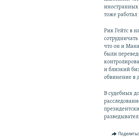
иностранных 
тоже работал
Рик Гейтс в н
сотрудничать
что он и Ман
были перевед
контролирова
и близкий би
обвинение в 
В судебных д
расследовани
президентски
разведывател
Поделить