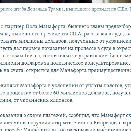
рного штаба Дональда Трампа, нынешнего президента США. Ва
с-партнер Пола Манафорта, бывшего главы предвыбор
мпа, нынешнего президента США, рассказал в суде, ка
рывать миллионы долларов, полученные от украински
вгуста дал первые показания на процессе в суде в окре
По словам Гейтса, состоятельные украинские бизнесм
ллионы долларов за политическое консультирование,
ь на счета, открытые для Манафорта преимущественно
виняют Манафорта в уклонении от уплаты налогов, у
го процента» от более 60 миллионов долларов, получе
ения, от украинских клиентов.
показания о схеме платежей, сообщил, что Манафорт ск
изнесмены поручили открыть счета на Кипре для сок
о просьбе Манафорта мы не раскрывали информацию о