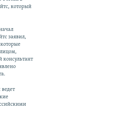
йтс, который
 начал
йтс заявил,
 которые
 лицом,
й консультант
явлено
та.
 ведет
ские
российскими