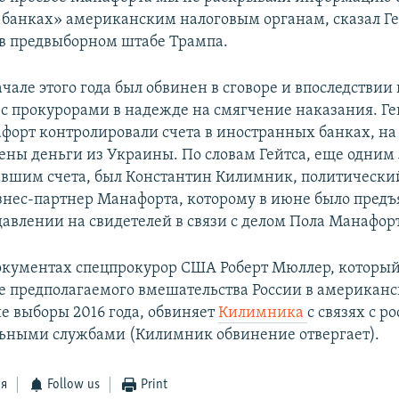
банках» американским налоговым органам, сказал Ге
 в предвыборном штабе Трампа.
ачале этого года был обвинен в сговоре и впоследствии
 с прокурорами в надежде на смягчение наказания. Ге
афорт контролировали счета в иностранных банках, на
ены деньги из Украины. По словам Гейтса, еще одним
вшим счета, был Константин Килимник, политически
знес-партнер Манафорта, которому в июне было предъ
давлении на свидетелей в связи с делом Пола Манафор
окументах спецпрокурор США Роберт Мюллер, который
е предполагаемого вмешательства России в американ
е выборы 2016 года, обвиняет
Килимника
с связях с 
ьными службами (Килимник обвинение отвергает).
ся
Follow us
Print