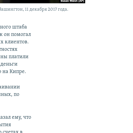
шингтон, 11 декабря 2017 года.
ного штаба
к он помогал
х клиентов.
стностях
ены платили
 деньги
 на Кипре.
таивании
нных, по
азал ему, что
рытия
 счетах в