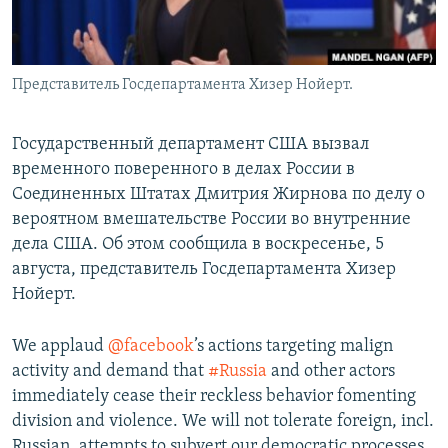
Представитель Госдепартамента Хизер Нойерт.
Государственный департамент США вызвал
временного поверенного в делах России в
Соединенных Штатах Дмитрия Жирнова по делу о
вероятном вмешательстве России во внутренние
дела США. Об этом сообщила в воскресенье, 5
августа, представитель Госдепартамента Хизер
Нойерт.
We applaud
@facebook
’s actions targeting malign
activity and demand that
#Russia
and other actors
immediately cease their reckless behavior fomenting
division and violence. We will not tolerate foreign, incl.
Russian, attempts to subvert our democratic processes