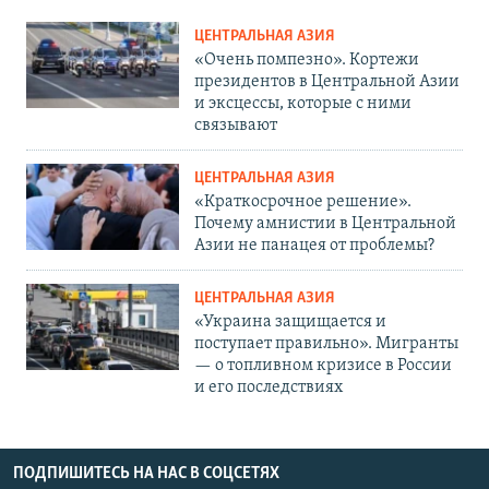
ЦЕНТРАЛЬНАЯ АЗИЯ
«Очень помпезно». Кортежи
президентов в Центральной Азии
и эксцессы, которые с ними
связывают
ЦЕНТРАЛЬНАЯ АЗИЯ
«Краткосрочное решение».
Почему амнистии в Центральной
Азии не панацея от проблемы?
ЦЕНТРАЛЬНАЯ АЗИЯ
«Украина защищается и
поступает правильно». Мигранты
— о топливном кризисе в России
и его последствиях
ПОДПИШИТЕСЬ НА НАС В СОЦСЕТЯХ