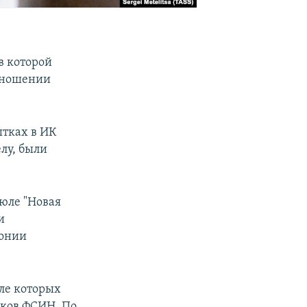
в которой
отношении
тках в ИК
лу, были
юле "Новая
и
лонии
сле которых
иков ФСИН. По