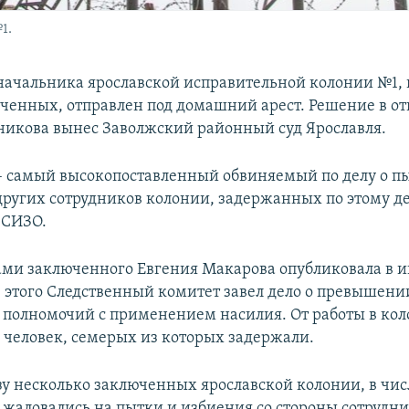
1.
начальника ярославской исправительной колонии №1, 
ченных, отправлен под домашний арест. Решение в 
икова вынес Заволжский районный суд Ярославля.
 самый высокопоставленный обвиняемый по делу о пы
других сотрудников колонии, задержанных по этому де
 СИЗО.
ами заключенного Евгения Макарова опубликовала в и
ле этого Следственный комитет завел дело о превышени
полномочий с применением насилия. От работы в ко
7 человек, семерых из которых задержали.
азу несколько заключенных ярославской колонии, в чи
 жаловались на пытки и избиения со стороны сотрудн