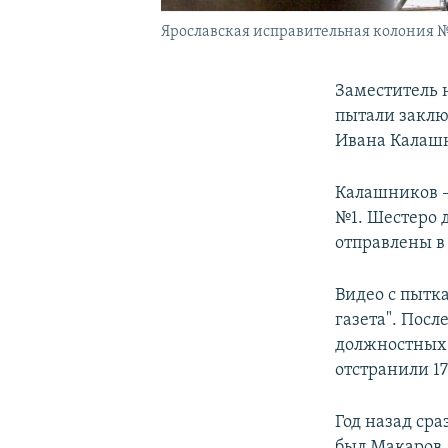
Ярославская исправительная колония №
Заместитель 
пытали заклю
Ивана Калашн
Калашников –
№1. Шестеро 
отправлены в
Видео с пытк
газета". Пос
должностных 
отстранили 1
Год назад ср
был Макаров,