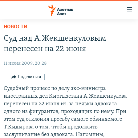
Доступность
ссылок
Вернуться
НОВОСТИ
к
ЦЕНТРАЛЬНАЯ АЗИЯ
Суд над А.Жекшенкуловым
основному
НОВОСТИ
КАЗАХСТАН
содержанию
перенесен на 22 июня
ВОЙНА В УКРАИНЕ
Вернутся
КЫРГЫЗСТАН
к
11 июня 2009, 20:28
НА ДРУГИХ ЯЗЫКАХ
УЗБЕКИСТАН
главной
Поделиться
ТАДЖИКИСТАН
ҚАЗАҚША
навигации
ПОДПИШИТЕСЬ НА НАС В СОЦСЕТЯХ
Вернутся
Судебный процесс по делу экс-министра
КЫРГЫЗЧА
к
иностранных дел Кыргызстана А.Жекшенкулова
ЎЗБЕКЧА
поиску
перенесен на 22 июня из-за неявки адвоката
ТОҶИКӢ
Все сайты РСЕ/РС
одного из фигурантов, проходящих по нему. При
этом суд отклонил просьбу самого обвиняемого
TÜRKMENÇE
Т.Кыдырова о том, чтобы продолжить
заслушивание без адвоката. Напомним,