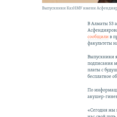
Выпускники КазНМУ имени Асфендиярова
В Алматы 53 
Асфендиярова
сообщили
в п
факультеты на
Выпускники я
подписания м
платы с будущ
бесплатное о
По информаци
акушер-гинеко
«Сегодня мы 
нас свой путь