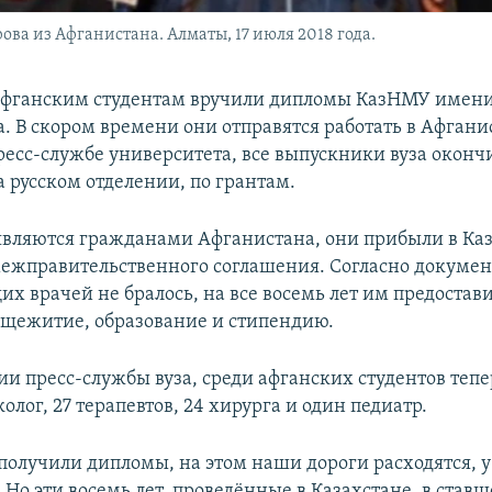
 из Афганистана. Алматы, 17 июля 2018 года.
афганским студентам вручили дипломы КазНМУ имен
. В скором времени они отправятся работать в Афгани
ресс-службе университета, все выпускники вуза оконч
 русском отделении, по грантам.
вляются гражданами Афганистана, они прибыли в Каз
ежправительственного соглашения. Согласно докумен
их врачей не бралось, на все восемь лет им предостав
бщежитие, образование и стипендию.
и пресс-службы вуза, среди афганских студентов тепе
лог, 27 терапевтов, 24 хирурга и один педиатр.
получили дипломы, на этом наши дороги расходятся, у
. Но эти восемь лет, проведённые в Казахстане, в став