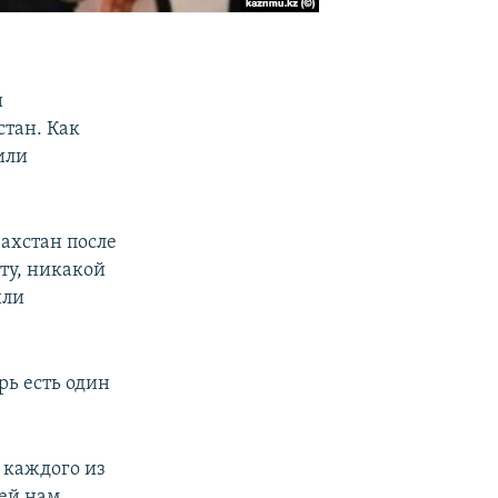
и
стан. Как
или
ахстан после
ту, никакой
или
рь есть один
 каждого из
шей нам