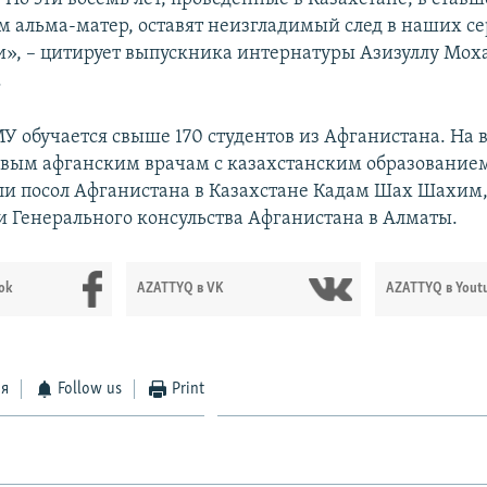
 альма-матер, оставят неизгладимый след в наших се
», – цитирует выпускника интернатуры Азизуллу Мо
.
МУ обучается свыше 170 студентов из Афганистана. На
вым афганским врачам с казахстанским образование
ли посол Афганистана в Казахстане Кадам Шах Шахим,
и Генерального консульства Афганистана в Алматы.
ok
AZATTYQ в VK
AZATTYQ в Yout
ся
Follow us
Print