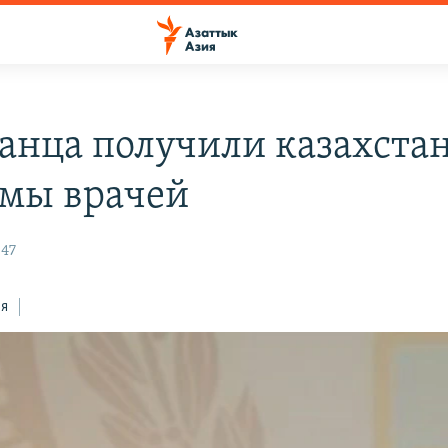
ганца получили казахста
мы врачей
:47
ся