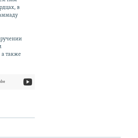
рдцах, в
хаммаду
 вручении
м
 а также
ube