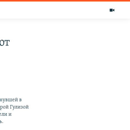
ют
онувшей в
трой Гулизой
ели и
ь.