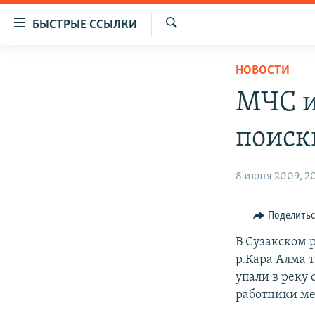
Доступность
БЫСТРЫЕ ССЫЛКИ
ссылок
Искать
Вернуться
ЦЕНТРАЛЬНАЯ АЗИЯ
НОВОСТИ
к
НОВОСТИ
КАЗАХСТАН
основному
МЧС и
содержанию
ВОЙНА В УКРАИНЕ
КЫРГЫЗСТАН
Вернутся
поиск
НА ДРУГИХ ЯЗЫКАХ
УЗБЕКИСТАН
к
главной
ТАДЖИКИСТАН
ҚАЗАҚША
8 июня 2009, 20
навигации
КЫРГЫЗЧА
Вернутся
к
ЎЗБЕКЧА
Поделить
поиску
ТОҶИКӢ
В Сузакском 
р.Кара Алма 
TÜRKMENÇE
упали в реку
работники ме