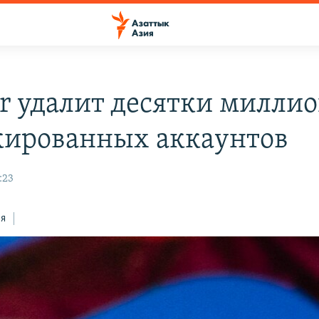
er удалит десятки милли
кированных аккаунтов
:23
ся