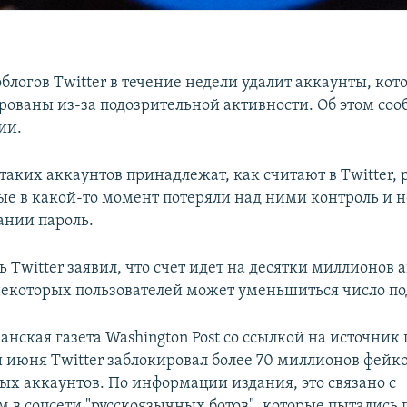
блогов Twitter в течение недели удалит аккаунты, кот
рованы из-за подозрительной активности. Об этом соо
ии.
таких аккаунтов принадлежат, как считают в Twitter,
ые в какой-то момент потеряли над ними контроль и 
ании пароль.
 Twitter заявил, что счет идет на десятки миллионов а
 некоторых пользователей может уменьшиться число п
нская газета Washington Post со ссылкой на источник п
и июня Twitter заблокировал более 70 миллионов фейк
ых аккаунтов. По информации издания, это связано с
 в соцсети "русскоязычных ботов", которые пытались 