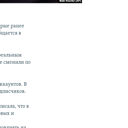
орые ранее
бщается в
 реальным
не сменили по
ккаунтов. В
одписчиков.
исала, что в
овых и
повлиять на