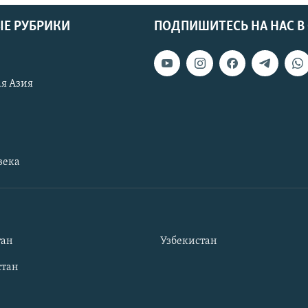
Е РУБРИКИ
ПОДПИШИТЕСЬ НА НАС В
я Азия
века
тан
Узбекистан
тан